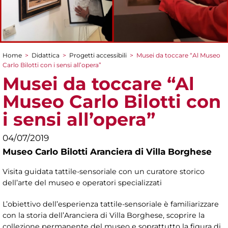
Home
>
Didattica
>
Progetti accessibili
>
Musei da toccare “Al Museo
Tu sei qui
Carlo Bilotti con i sensi all’opera”
Musei da toccare “Al
Museo Carlo Bilotti con
i sensi all’opera”
04/07/2019
Museo Carlo Bilotti Aranciera di Villa Borghese
Visita guidata tattile-sensoriale con un curatore storico
dell’arte del museo e operatori specializzati
L’obiettivo dell’esperienza tattile-sensoriale è familiarizzare
con la storia dell’Aranciera di Villa Borghese, scoprire la
collezione permanente del museo e soprattutto la figura di