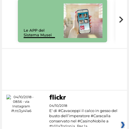
Il 
Le APP del
Mus
Sistema Musei
net
04/10/2018
E' di #Cavaceppi il calco in gesso del
busto dell’imperatore #Caracalla
conservato nel #CasinoNobile a
#VillaTorlonia. Per la