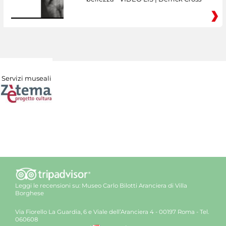
Servizi museali
Leggi le recensioni su:
Museo Carlo Bilotti Aranciera di Villa
Borghese
Via Fiorello La Guardia, 6 e Viale dell’Aranciera 4 - 00197 Roma - Tel.
060608