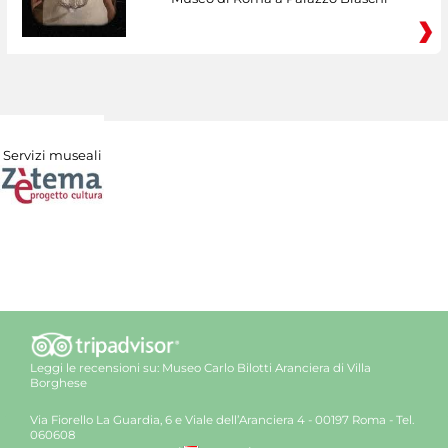
Servizi museali
Leggi le recensioni su:
Museo Carlo Bilotti Aranciera di Villa
Borghese
Via Fiorello La Guardia, 6 e Viale dell’Aranciera 4 - 00197 Roma - Tel.
060608