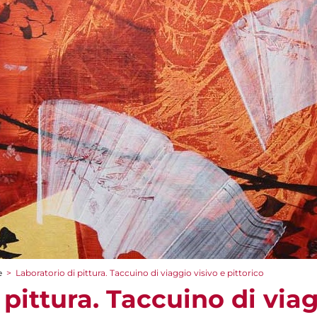
e
>
Laboratorio di pittura. Taccuino di viaggio visivo e pittorico
 pittura. Taccuino di viag