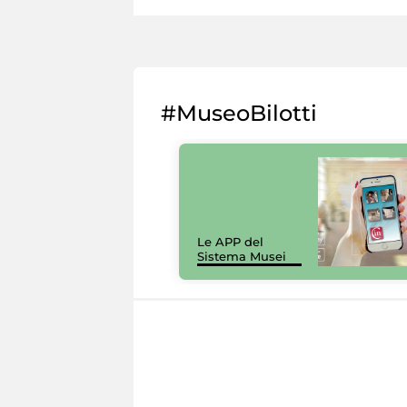
#MuseoBilotti
Le APP del
Sistema Musei