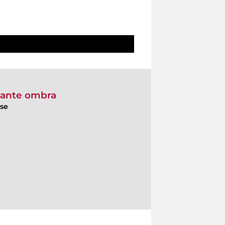
inante ombra
ese