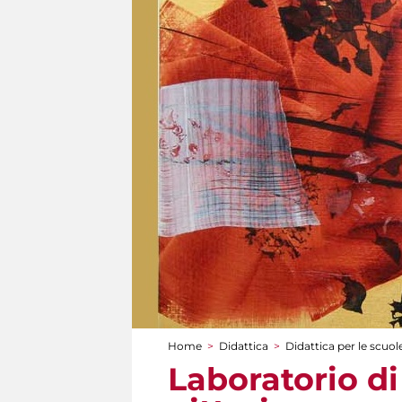
Home
>
Didattica
>
Didattica per le scuol
Tu sei qui
Laboratorio di