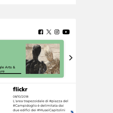
7 nuovi in-
painting tour
sulla piattaforma
le Arts &
Google Arts &
ure
Culture
08/10/2018
L'area trapezoidale di #piazza del
#Campidoglio è delimitata dai
due edifici dei #MuseiCapitolini