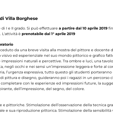
 di Villa Borghese
di I e II grado. Si può effettuare
a partire dal 10 aprile 2019
fi
. L'attività è
prenotabile dal 1° aprile 2019
ratorio
preceduto da una breve visita alla mostra del pittore e docent
 visivo ed esperienziale nel suo mondo pittorico e grafico fatt
impressioni naturali e percettive. Tra ombre e luci, una tavoloz
carta, negli occhi e nei sensi un’impressione leggera e forte al 
eria, l’urgenza espressiva, tutto questo gli studenti porteranno
ti di pittura e disegno, guideranno poi i ragazzi in un percorso 
e completare con le esperienze ed impressioni future, la sugge
pirante, dell’impressione, del segno, del colore.
e pittoriche. Stimolazione dell’osservazione della tecnica gra
le e sua riproduzione pittorica. Stimolazione della sensibilità v