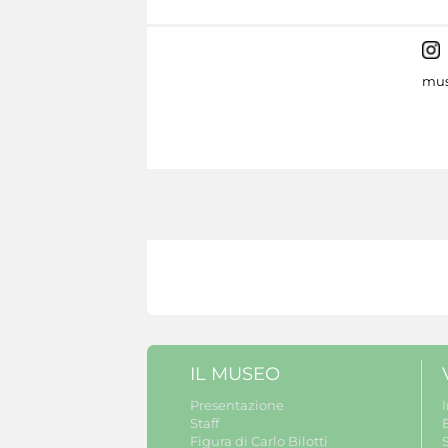
mus
IL MUSEO
Presentazione
Staff
B
Figura di Carlo Bilotti
S