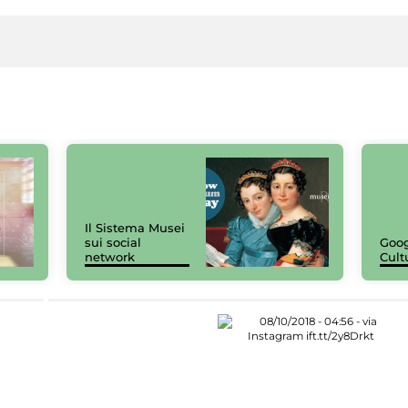
Il Sistema Musei
sui social
Goog
network
Cult