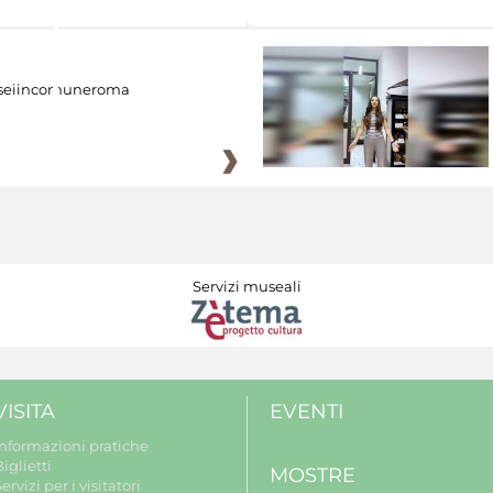
eiincomuneroma
Servizi museali
VISITA
EVENTI
Informazioni pratiche
iglietti
MOSTRE
ervizi per i visitatori