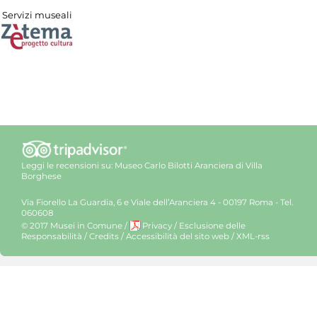
Servizi museali
Leggi le recensioni su:
Museo Carlo Bilotti Aranciera di Villa
Borghese
Via Fiorello La Guardia, 6 e Viale dell’Aranciera 4 - 00197 Roma - Tel.
060608
© 2017 Musei in Comune
/
Privacy
/
Esclusione delle
Responsabilità
/
Credits
/
Accessibilità del sito web
/
XML-rss