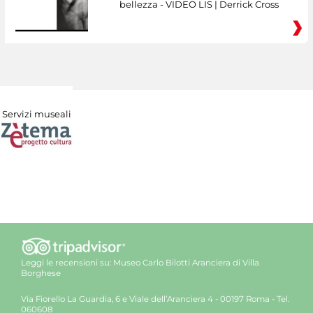
bellezza - VIDEO LIS | Derrick Cross
Servizi museali
Leggi le recensioni su:
Museo Carlo Bilotti Aranciera di Villa
Borghese
Via Fiorello La Guardia, 6 e Viale dell’Aranciera 4 - 00197 Roma - Tel.
060608