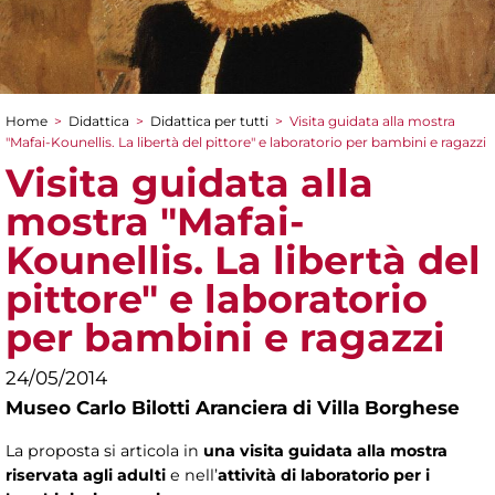
Home
>
Didattica
>
Didattica per tutti
>
Visita guidata alla mostra
Tu sei qui
"Mafai-Kounellis. La libertà del pittore" e laboratorio per bambini e ragazzi
Visita guidata alla
mostra "Mafai-
Kounellis. La libertà del
pittore" e laboratorio
per bambini e ragazzi
24/05/2014
Museo Carlo Bilotti Aranciera di Villa Borghese
La proposta si articola in
una visita guidata alla mostra
riservata agli adulti
e nell’
attività di laboratorio per i