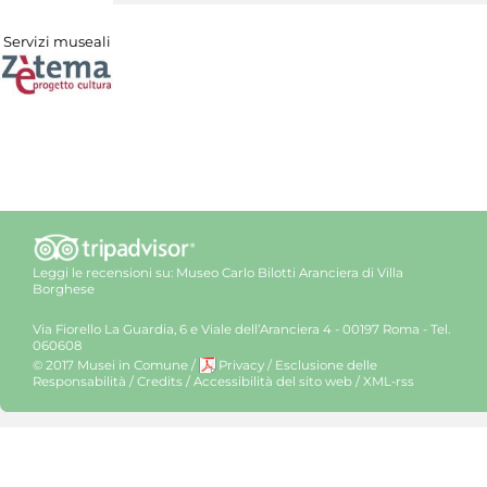
Servizi museali
Leggi le recensioni su:
Museo Carlo Bilotti Aranciera di Villa
Borghese
Via Fiorello La Guardia, 6 e Viale dell’Aranciera 4 - 00197 Roma - Tel.
060608
© 2017 Musei in Comune
/
Privacy
/
Esclusione delle
Responsabilità
/
Credits
/
Accessibilità del sito web
/
XML-rss