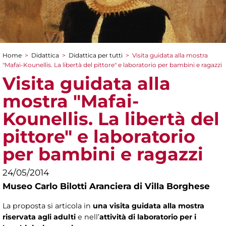
Home
>
Didattica
>
Didattica per tutti
>
Visita guidata alla mostra
Tu sei qui
"Mafai-Kounellis. La libertà del pittore" e laboratorio per bambini e ragazzi
Visita guidata alla
mostra "Mafai-
Kounellis. La libertà del
pittore" e laboratorio
per bambini e ragazzi
24/05/2014
Museo Carlo Bilotti Aranciera di Villa Borghese
La proposta si articola in
una visita guidata alla mostra
riservata agli adulti
e nell’
attività di laboratorio per i