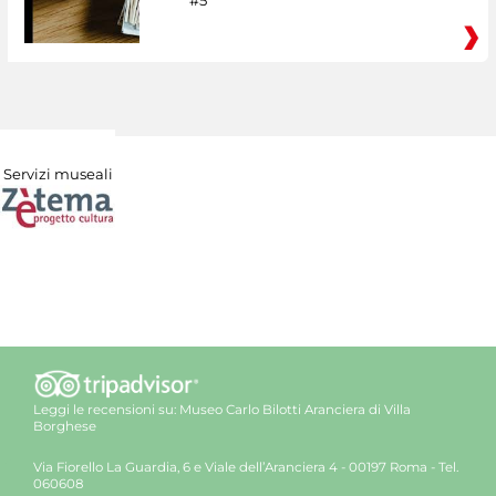
#5
Servizi museali
Leggi le recensioni su:
Museo Carlo Bilotti Aranciera di Villa
Borghese
Via Fiorello La Guardia, 6 e Viale dell’Aranciera 4 - 00197 Roma - Tel.
060608