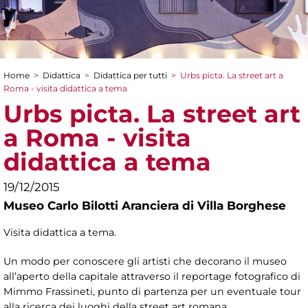
Home
>
Didattica
>
Didattica per tutti
>
Urbs picta. La street art a
Tu sei qui
Roma - visita didattica a tema
Urbs picta. La street art
a Roma - visita
didattica a tema
19/12/2015
Museo Carlo Bilotti Aranciera di Villa Borghese
Visita didattica a tema.
Un modo per conoscere gli artisti che decorano il museo
all’aperto della capitale attraverso il reportage fotografico di
Mimmo Frassineti, punto di partenza per un eventuale tour
alla ricerca dei luoghi della street art romana.