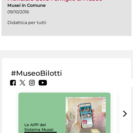
Musei in Comune
09/10/2016
Didattica per tutti
#MuseoBilotti
Il 
Le APP del
Mus
Sistema Musei
net