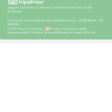
Leggi le recensioni su:
Museo Carlo Bilotti Aranciera di Villa
Borghese
Via Fiorello La Guardia, 6 e Viale dell’Aranciera 4 - 00197 Roma - Tel.
060608
© 2017 Musei in Comune
/
Privacy
/
Esclusione delle
Responsabilità
/
Credits
/
Accessibilità del sito web
/
XML-rss