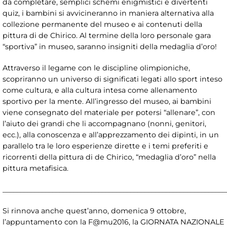
da completare, semplici schemi enigmistici e divertenti
quiz, i bambini si avvicineranno in maniera alternativa alla
collezione permanente del museo e ai contenuti della
pittura di de Chirico. Al termine della loro personale gara
“sportiva” in museo, saranno insigniti della medaglia d’oro!
Attraverso il legame con le discipline olimpioniche,
scopriranno un universo di significati legati allo sport inteso
come cultura, e alla cultura intesa come allenamento
sportivo per la mente. All’ingresso del museo, ai bambini
viene consegnato del materiale per potersi “allenare”, con
l’aiuto dei grandi che li accompagnano (nonni, genitori,
ecc.), alla conoscenza e all’apprezzamento dei dipinti, in un
parallelo tra le loro esperienze dirette e i temi preferiti e
ricorrenti della pittura di de Chirico, “medaglia d’oro” nella
pittura metafisica.
_______________________________________________________________
Si rinnova anche quest’anno, domenica 9 ottobre,
l’appuntamento con la F@mu2016, la GIORNATA NAZIONALE