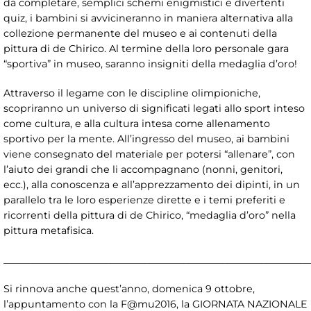
da completare, semplici schemi enigmistici e divertenti
quiz, i bambini si avvicineranno in maniera alternativa alla
collezione permanente del museo e ai contenuti della
pittura di de Chirico. Al termine della loro personale gara
“sportiva” in museo, saranno insigniti della medaglia d’oro!
Attraverso il legame con le discipline olimpioniche,
scopriranno un universo di significati legati allo sport inteso
come cultura, e alla cultura intesa come allenamento
sportivo per la mente. All’ingresso del museo, ai bambini
viene consegnato del materiale per potersi “allenare”, con
l’aiuto dei grandi che li accompagnano (nonni, genitori,
ecc.), alla conoscenza e all’apprezzamento dei dipinti, in un
parallelo tra le loro esperienze dirette e i temi preferiti e
ricorrenti della pittura di de Chirico, “medaglia d’oro” nella
pittura metafisica.
_______________________________________________________________
Si rinnova anche quest’anno, domenica 9 ottobre,
l’appuntamento con la F@mu2016, la GIORNATA NAZIONALE