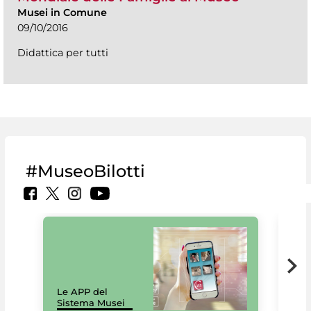
Musei in Comune
09/10/2016
Didattica per tutti
#MuseoBilotti
Il 
Le APP del
Mus
Sistema Musei
net