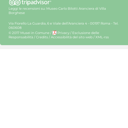
Leggi le recensioni su:
Museo Carlo Bilotti Aranciera di Villa
Borghese
Via Fiorello La Guardia, 6 e Viale dell’Aranciera 4 - 00197 Roma - Tel.
060608
© 2017 Musei in Comune
/
Privacy
/
Esclusione delle
Responsabilità
/
Credits
/
Accessibilità del sito web
/
XML-rss