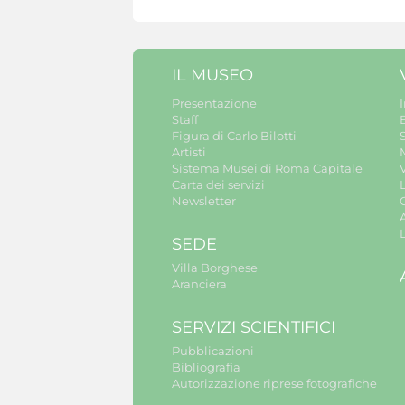
IL MUSEO
Presentazione
Staff
B
Figura di Carlo Bilotti
S
Artisti
Sistema Musei di Roma Capitale
V
Carta dei servizi
Newsletter
A
SEDE
Villa Borghese
Aranciera
SERVIZI SCIENTIFICI
Pubblicazioni
Bibliografia
Autorizzazione riprese fotografiche