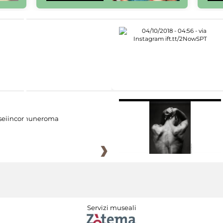
eiincomuneroma
Servizi museali