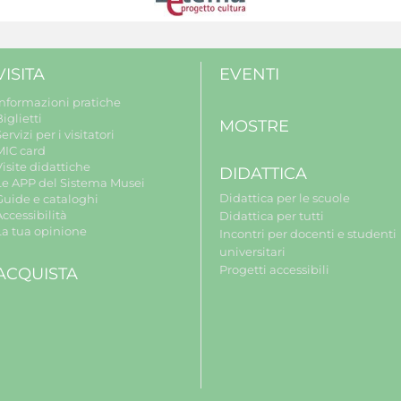
VISITA
EVENTI
Informazioni pratiche
iglietti
MOSTRE
ervizi per i visitatori
MIC card
isite didattiche
DIDATTICA
Le APP del Sistema Musei
Didattica per le scuole
Guide e cataloghi
ccessibilità
Didattica per tutti
La tua opinione
Incontri per docenti e studenti
universitari
Progetti accessibili
ACQUISTA