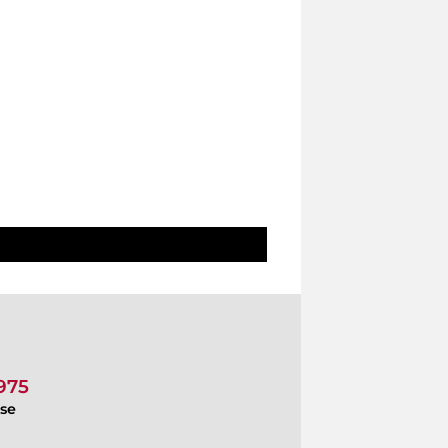
1975
ese