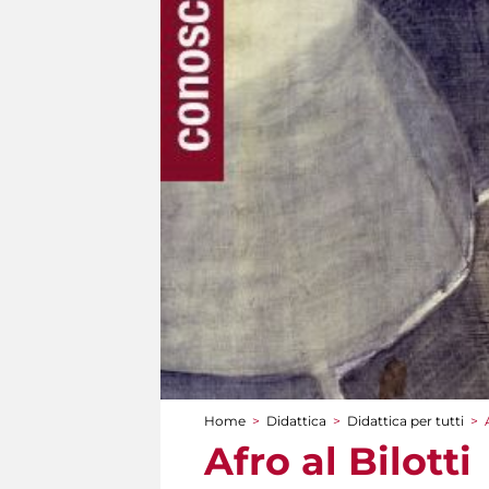
Home
>
Didattica
>
Didattica per tutti
>
Tu sei qui
Afro al Bilotti