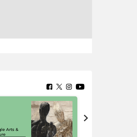
7 nuovi in-
painting tour
sulla piattaforma
le Arts &
Google Arts &
ure
Culture