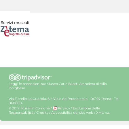
Servizi museali
Leggi le recensioni su:
Museo Carlo Bilotti Aranciera di Villa
Borghese
Via Fiorello La Guardia, 6 e Viale dell’Aranciera 4 - 00197 Roma - Tel.
060608
© 2017 Musei in Comune
/
Privacy
/
Esclusione delle
Responsabilità
/
Credits
/
Accessibilità del sito web
/
XML-rss