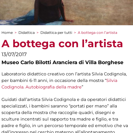
Home
>
Didattica
>
Didattica per tutti
>
A bottega con l’artista
Tu sei qui
A bottega con l’artista
13/07/2017
Museo Carlo Bilotti Aranciera di Villa Borghese
Laboratorio didattico creativo con l’artista Silvia Codignola,
per bambini 6-11 anni, in occasione della mostra “
Silvia
Codignola. Autobiografia della madre
”
Guidati dall’artista Silvia Codignola e da operatori didattici
specializzati, i bambini saranno “portati per mano” alla
scoperta della mostra che raccoglie quadri, disegni e
sculture incentrati sul rapporto tra madre e figlio, e tra
padre e figlio, in un percorso temporale ed emotivo che va
dall’ingresso nel cerchio materno all’allontanamento