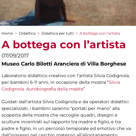
Home
>
Didattica
>
Didattica per tutti
>
A bottega con l’artista
Tu sei qui
A bottega con l’artista
07/09/2017
Museo Carlo Bilotti Aranciera di Villa Borghese
Laboratorio didattico creativo con l’artista Silvia Codignola,
per bambini 6-11 anni, in occasione della mostra “
Silvia
Codignola. Autobiografia della madre
”
Guidati dall’artista Silvia Codignola e da operatori didattici
specializzati, i bambini saranno “portati per mano” alla
scoperta della mostra che raccoglie quadri, disegni e
sculture incentrati sul rapporto tra madre e figlio, e tra
padre e figlio, in un percorso temporale ed emotivo che va
dall’ingresso nel cerchio materno all’allontanamento