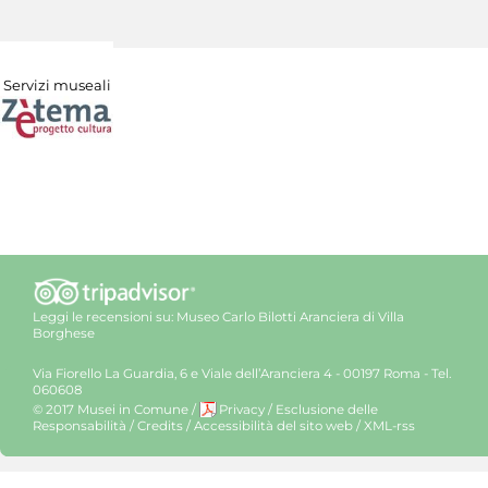
Servizi museali
Leggi le recensioni su:
Museo Carlo Bilotti Aranciera di Villa
Borghese
Via Fiorello La Guardia, 6 e Viale dell’Aranciera 4 - 00197 Roma - Tel.
060608
© 2017 Musei in Comune
/
Privacy
/
Esclusione delle
Responsabilità
/
Credits
/
Accessibilità del sito web
/
XML-rss