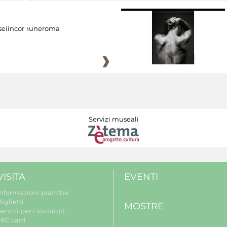
eiincomuneroma
Servizi museali
VISITA
EVENTI
Informazioni pratiche
iglietti
MOSTRE
ervizi per i visitatori
MIC card