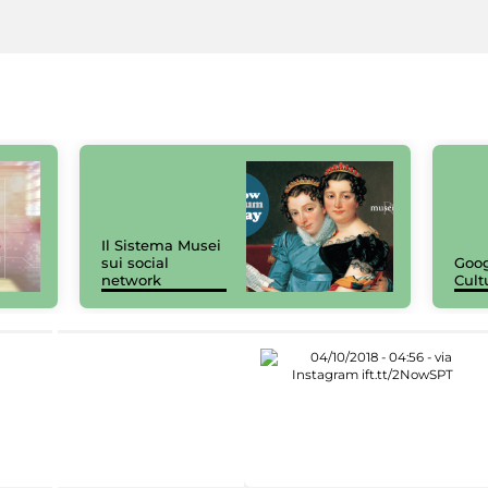
Il Sistema Musei
sui social
Goog
network
Cult