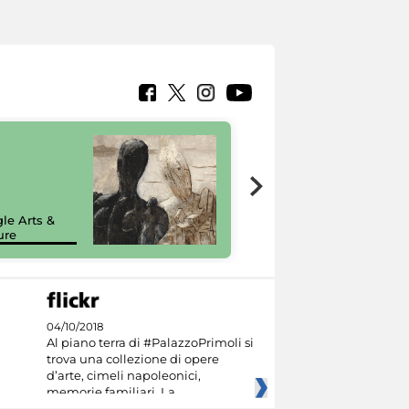
7 nuovi in-
painting tour
sulla piattaforma
le Arts &
Google Arts &
ure
Culture
04/10/2018
Al piano terra di #PalazzoPrimoli si
trova una collezione di opere
d’arte, cimeli napoleonici,
memorie familiari. La