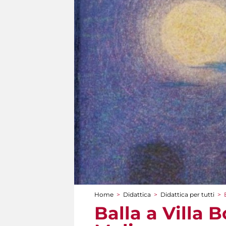
Home
>
Didattica
>
Didattica per tutti
>
Tu sei qui
Balla a Villa 