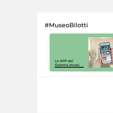
#MuseoBilotti
Le APP del
Sistema Musei