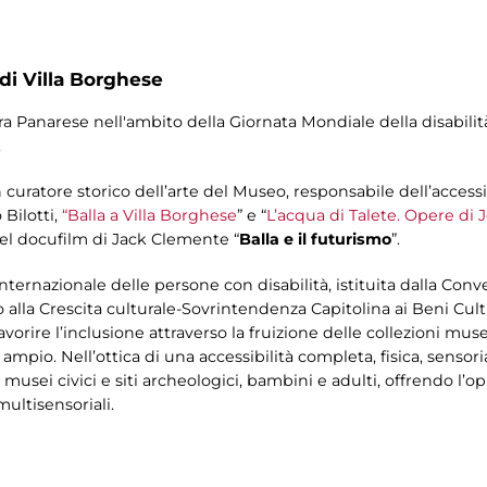
 di Villa Borghese
ura Panarese nell'ambito della Giornata Mondiale della disabili
.
curatore storico dell’arte del Museo, responsabile dell’accessib
 Bilotti,
“Balla a Villa Borghese
” e “
L’acqua di Talete. Opere di 
 del docufilm di Jack Clemente “
Balla e il futurismo
”.
internazionale delle persone con disabilità, istituita dalla C
 alla Crescita culturale-Sovrintendenza Capitolina ai Beni Cul
vorire l’inclusione attraverso la fruizione delle collezioni mu
pio. Nell’ottica di una accessibilità completa, fisica, sensori
musei civici e siti archeologici, bambini e adulti, offrendo l’o
ultisensoriali.