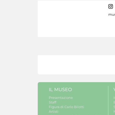
mus
IL MUSEO
Presentazione
Staff
B
Figura di Carlo Bilotti
S
Artisti