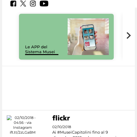
Il 
Le APP del
Mus
Sistema Musei
net
02/10/2018
Ai #MuseiCapitolini fino al 9