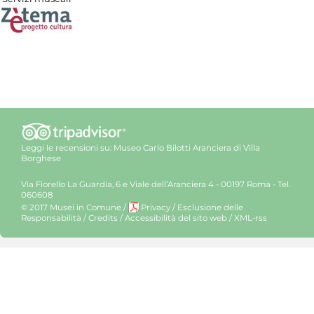
Leggi le recensioni su:
Museo Carlo Bilotti Aranciera di Villa
Borghese
Via Fiorello La Guardia, 6 e Viale dell’Aranciera 4 - 00197 Roma - Tel.
060608
© 2017 Musei in Comune
/
Privacy
/
Esclusione delle
Responsabilità
/
Credits
/
Accessibilità del sito web
/
XML-rss