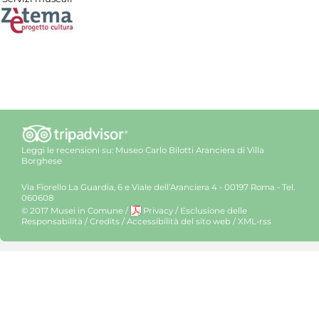
Leggi le recensioni su:
Museo Carlo Bilotti Aranciera di Villa
Borghese
Via Fiorello La Guardia, 6 e Viale dell’Aranciera 4 - 00197 Roma - Tel.
060608
© 2017 Musei in Comune
/
Privacy
/
Esclusione delle
Responsabilità
/
Credits
/
Accessibilità del sito web
/
XML-rss