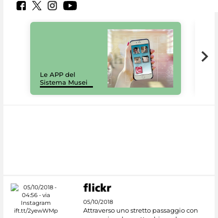
Il 
Le APP del
Mus
Sistema Musei
net
05/10/2018
Attraverso uno stretto passaggio con