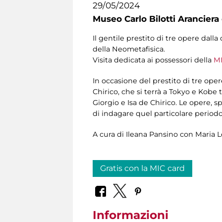
29/05/2024
Museo Carlo Bilotti Aranciera
Il gentile prestito di tre opere dall
della Neometafisica.
Visita dedicata ai possessori della
MI
In occasione del prestito di tre op
Chirico, che si terrà a Tokyo e Kobe 
Giorgio e Isa de Chirico. Le opere,
di indagare quel particolare periodo 
A cura di Ileana Pansino con Maria L
Gratis con la MIC card
Informazioni