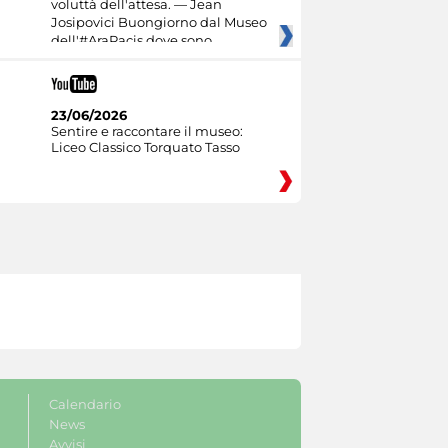
voluttà dell'attesa. — Jean
Josipovici Buongiorno dal Museo
dell'#AraPacis dove sono
23/06/2026
Sentire e raccontare il museo:
Liceo Classico Torquato Tasso
Calendario
News
Avvisi