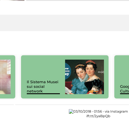
Il Sistema Musei
sui social
Goog
network
Cult