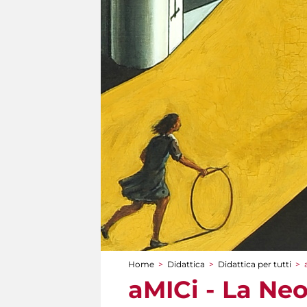
Home
>
Didattica
>
Didattica per tutti
>
Tu sei qui
aMICi - La Neo