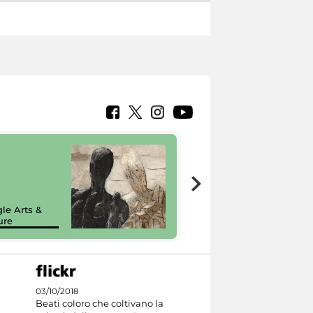
7 nuovi in-
painting tour
sulla piattaforma
le Arts &
Google Arts &
ure
Culture
03/10/2018
Beati coloro che coltivano la