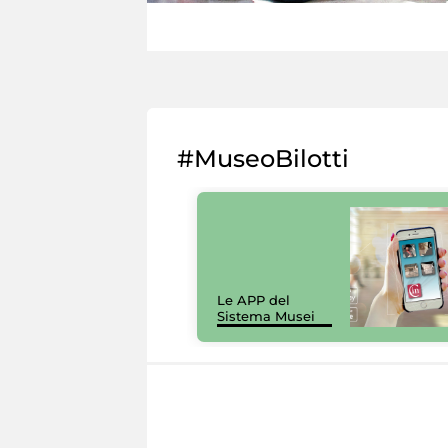
#MuseoBilotti
Le APP del
Sistema Musei