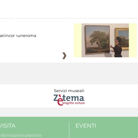
eiincomuneroma
Servizi museali
VISITA
EVENTI
Informazioni pratiche