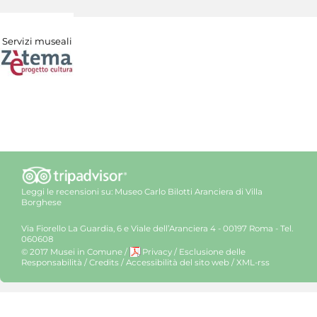
Servizi museali
Leggi le recensioni su:
Museo Carlo Bilotti Aranciera di Villa
Borghese
Via Fiorello La Guardia, 6 e Viale dell’Aranciera 4 - 00197 Roma - Tel.
060608
© 2017 Musei in Comune
/
Privacy
/
Esclusione delle
Responsabilità
/
Credits
/
Accessibilità del sito web
/
XML-rss