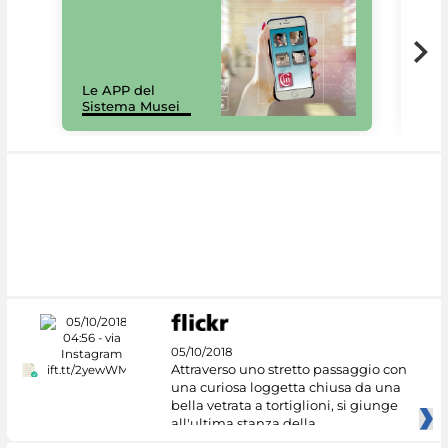
Il 
Le APP del
Mus
Sistema Musei
net
05/10/2018
Attraverso uno stretto passaggio con
una curiosa loggetta chiusa da una
bella vetrata a tortiglioni, si giunge
all'ultima stanza della