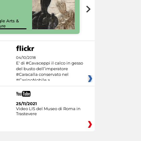
7 nuovi in-
painting tour
sulla piattaforma
le Arts &
Google Arts &
ure
Culture
04/10/2018
E' di #Cavaceppi il calco in gesso
del busto dell’imperatore
#Caracalla conservato nel
#CasinoNobile a
25/11/2021
Video LIS del Museo di Roma in
Trastevere