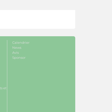
Calendrier
News
Avis
Sponsor
s et