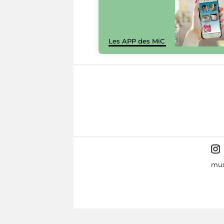
Les APP des MiC
mus