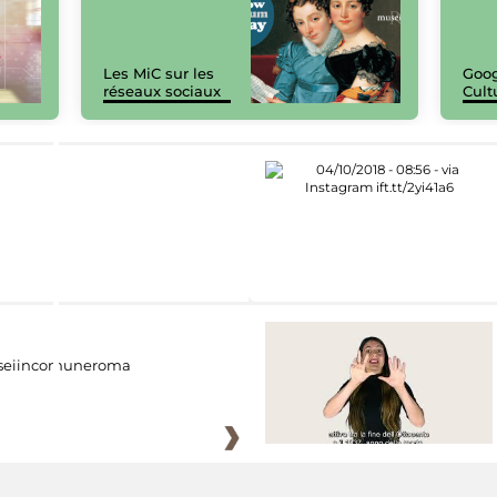
Les MiC sur les
Goog
réseaux sociaux
Cult
eiincomuneroma