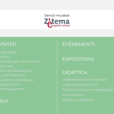
Servizi museali
VISITER
EVÉNEMENTS
nfos utiles
illets
EXPOSITIONS
ervices pour les visiteurs
MIC card
Activités éducatives
DIDATTICA
Les APP des MiC
Didactique pour les écoles
Guides et catalogues
ccessibilité
Didactique pour tous
Votre jugement
Rencontres pour les enseignant
les étudiants
Projets accessibles
BUY