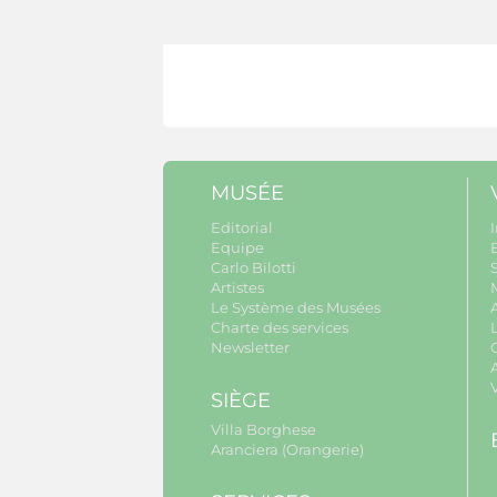
MUSÉE
Editorial
I
Equipe
B
Carlo Bilotti
S
Artistes
Le Système des Musées
Charte des services
Newsletter
A
SIÈGE
Villa Borghese
Aranciera (Orangerie)