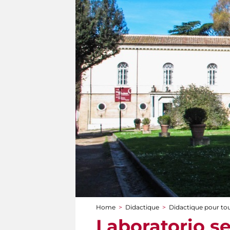
Home
>
Didactique
>
Didactique pour to
You are here
Laboratorio se