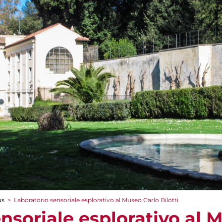
us
>
Laboratorio sensoriale esplorativo al Museo Carlo Bilotti
nsoriale esplorativo al 