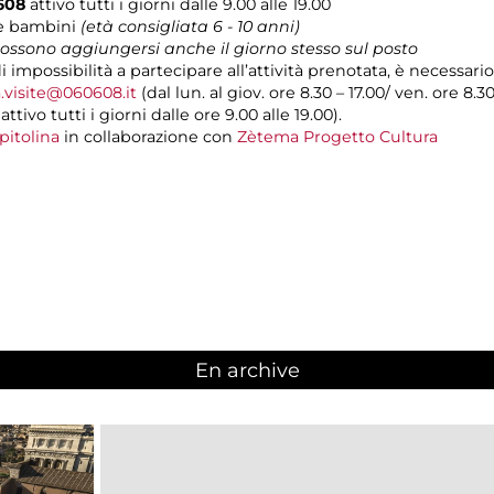
0608
attivo tutti i giorni dalle 9.00 alle 19.00
 e bambini
(età consigliata 6 - 10
anni)
 possono aggiungersi anche il giorno stesso sul posto
di impossibilità a partecipare all’attività prenotata, è necessa
.visite@060608.it
(dal lun. al giov. ore 8.30 – 17.00/ ven. ore 8.3
ivo tutti i giorni dalle ore 9.00 alle 19.00).
pitolina
in collaborazione con
Zètema Progetto Cultura
En archive