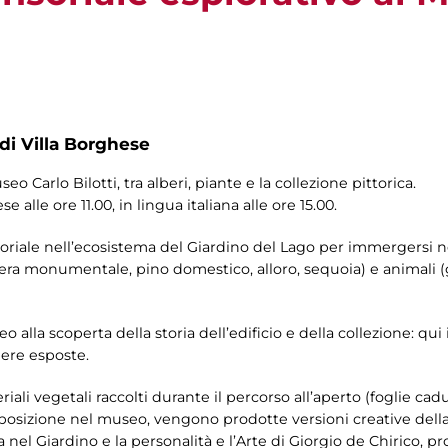
 di Villa Borghese
o Carlo Bilotti, tra alberi, piante e la collezione pittorica.
se alle ore 11.00, in lingua italiana alle ore 15.00.
soriale nell’ecosistema del Giardino del Lago per immergersi ne
era monumentale, pino domestico, alloro, sequoia) e animali (g
alla scoperta della storia dell’edificio e della collezione: qui i 
opere esposte.
riali vegetali raccolti durante il percorso all’aperto (foglie ca
isposizione nel museo, vengono prodotte versioni creative della
a nel Giardino e la personalità e l’Arte di Giorgio de Chirico, p