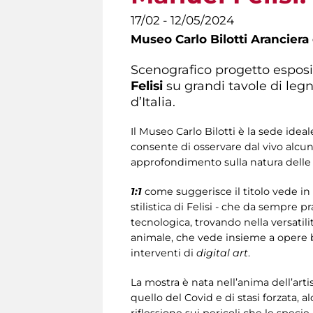
17/02 - 12/05/2024
Museo Carlo Bilotti Aranciera
Scenografico progetto esposit
Felisi
su grandi tavole di legn
d’Italia.
Il Museo Carlo Bilotti è la sede idea
consente di osservare dal vivo alcuni 
approfondimento sulla natura delle 
1:1
come suggerisce il titolo vede in
stilistica di Felisi - che da sempre 
tecnologica, trovando nella versatili
animale, che vede insieme a opere bid
interventi di
digital art
.
La mostra è nata nell’anima dell’art
quello del Covid e di stasi forzata,
riflessione sui pericoli che le spec