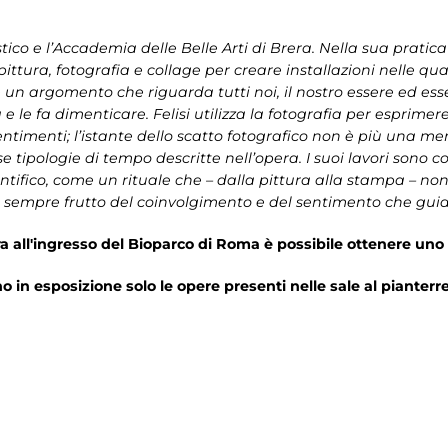
tico e l’Accademia delle Belle Arti di Brera. Nella sua pratica
ttura, fotografia e collage per creare installazioni nelle quali
n argomento che riguarda tutti noi, il nostro essere ed esser
 e le fa dimenticare. Felisi utilizza la fotografia per esprim
sentimenti; l’istante dello scatto fotografico non è più una
e tipologie di tempo descritte nell’opera. I suoi lavori sono c
tifico, come un rituale che – dalla pittura alla stampa – no
hé sempre frutto del coinvolgimento e del sentimento che guida
ra all'ingresso del Bioparco di Roma è possibile ottenere un
o in esposizione solo le opere presenti nelle sale al pianterr