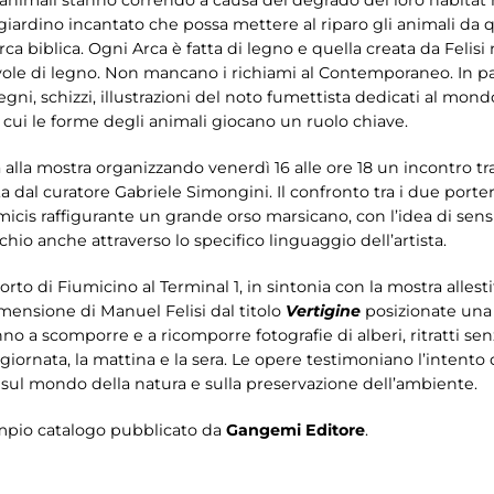
un giardino incantato che possa mettere al riparo gli animali da qu
rca biblica. Ogni Arca è fatta di legno e quella creata da Felis
avole di legno. Non mancano i richiami al Contemporaneo. In part
gni, schizzi, illustrazioni del noto fumettista dedicati al mond
cui le forme degli animali giocano un ruolo chiave.
 alla mostra organizzando venerdì 16 alle ore 18 un incontro tra
dal curatore Gabriele Simongini. Il confronto tra i due porterà 
micis raffigurante un grande orso marsicano, con l’idea di sensib
hio anche attraverso lo specifico linguaggio dell’artista.
o di Fiumicino al Terminal 1, in sintonia con la mostra allesti
ensione di Manuel Felisi dal titolo
Vertigine
posizionate una d
o a scomporre e a ricomporre fotografie di alberi, ritratti senza
iornata, la mattina e la sera. Le opere testimoniano l’intento de
 sul mondo della natura e sulla preservazione dell’ambiente.
pio catalogo pubblicato da
Gangemi Editore
.