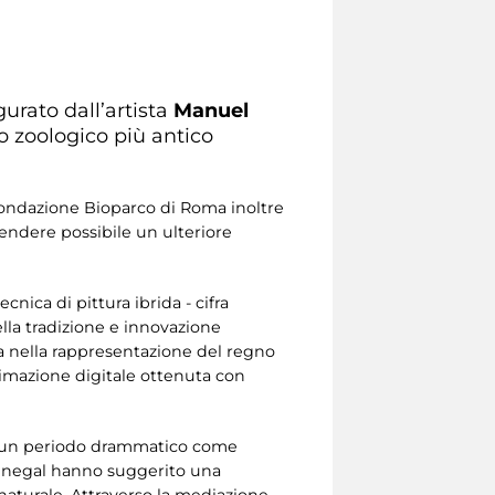
urato dall’artista
Manuel
no zoologico più antico
a Fondazione Bioparco di Roma inoltre
 rendere possibile un ulteriore
tecnica di pittura ibrida - cifra
ella tradizione e innovazione
lta nella rappresentazione del regno
animazione digitale ottenuta con
In un periodo drammatico come
n Senegal hanno suggerito una
 naturale. Attraverso la mediazione