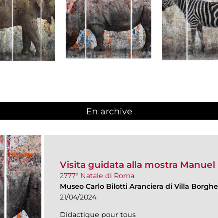
En archive
Visita guidata alla mostra Manuel Fe
2777° Natale di Roma
Museo Carlo Bilotti Aranciera di Villa Borgh
21/04/2024
Didactique pour tous