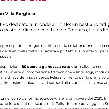
 di Villa Borghese
ivo dedicato al mondo animale: un bestiario raffig
o posto in dialogo con il vicino Bioparco, il giardi
le per ospitare il progetto dell’artista: la collaborazione con l
degli animali ritratti dall’artista e protetti al suo interno per
specie.
 esposizione
80 opere a grandezza naturale
, realizzate con la 
pratica un’arte di commistione tra tecniche e linguaggi, modi d
tà la chiave della sua ricerca. Felisi si cimenta per la prima vo
imensionali, alcuni lavori sottratti alla staticità attraverso 
ista nel corso del primo
lockdown
, nella primavera del 2020. 
 alcune foto di animali scattate da Felisi durante un viaggio i
ie animali stanno correndo a causa del degrado del loro habitat