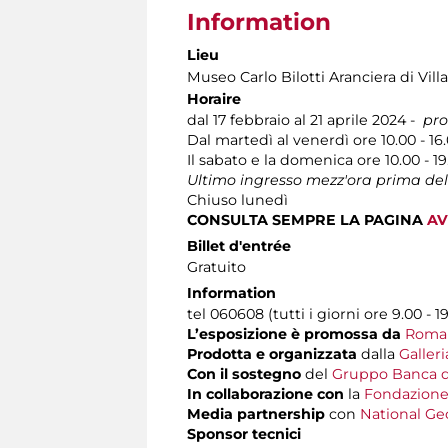
Information
Lieu
Museo Carlo Bilotti Aranciera di Vil
Horaire
dal 17 febbraio al 21 aprile 2024 -
pro
Dal martedì al venerdì ore 10.00 - 1
Il sabato e la domenica ore 10.00 - 19
Ultimo ingresso mezz'ora prima del
Chiuso lunedì
CONSULTA SEMPRE LA PAGINA
AV
Billet d'entrée
Gratuito
Information
tel 060608 (tutti i giorni ore 9.00 - 1
L’esposizione è
promossa da
Roma 
Prodotta e organizzata
dalla
Galler
Con il sostegno
del
Gruppo Banca d
In collaborazione con
la
Fondazione
Media partnership
con
National Geo
Sponsor tecnici