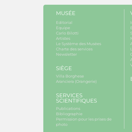
MUSÉE
Editorial
I
Equipe
B
Carlo Bilotti
S
Artistes
Le Système des Musées
Charte des services
Newsletter
A
SIÈGE
Villa Borghese
Aranciera (Orangerie)
SERVICES
SCIENTIFIQUES
Publications
Bibliographie
Permission pour les prises de
photo