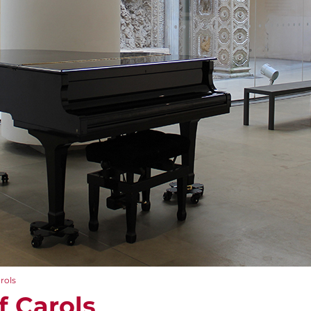
rols
 Carols