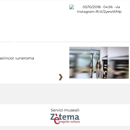
eiincomuneroma
Servizi museali