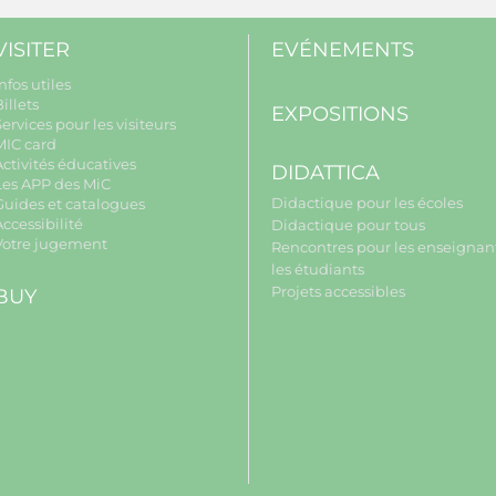
VISITER
EVÉNEMENTS
nfos utiles
illets
EXPOSITIONS
ervices pour les visiteurs
MIC card
Activités éducatives
DIDATTICA
Les APP des MiC
Didactique pour les écoles
Guides et catalogues
ccessibilité
Didactique pour tous
Votre jugement
Rencontres pour les enseignant
les étudiants
Projets accessibles
BUY