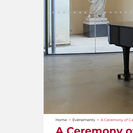
Home
>
Evénements
>
A Ceremony of Ca
You are here
A Ceremony of