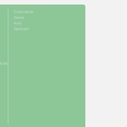
Calendrier
News
Avis
Sponsor
s et