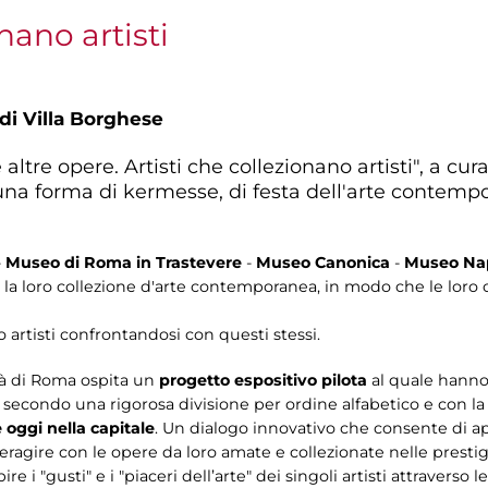
nano artisti
 di Villa Borghese
 altre opere. Artisti che collezionano artisti", a cur
 una forma di kermesse, di festa dell'arte contemp
-
Museo di Roma in Trastevere
-
Museo Canonica
-
Museo Nap
so la loro collezione d'arte contemporanea, in modo che le loro
 artisti confrontandosi con questi stessi.
tà di Roma ospita un
progetto espositivo pilota
al quale hanno
, secondo una rigorosa divisione per ordine alfabetico e con la
 oggi nella capitale
. Un dialogo innovativo che consente di ap
teragire con le opere da loro amate e collezionate nelle presti
 "gusti" e i "piaceri dell’arte" dei singoli artisti attraverso le