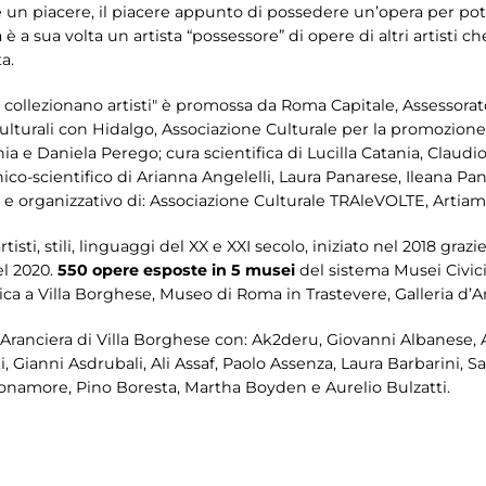
e un piacere, il piacere appunto di possedere un’opera per pot
a è a sua volta un artista “possessore” di opere di altri artisti
a.
e collezionano artisti" è promossa da Roma Capitale, Assessorato
ulturali con Hidalgo, Associazione Culturale per la promozione
ia e Daniela Perego; cura scientifica di Lucilla Catania, Claud
co-scientifico di Arianna Angelelli, Laura Panarese, Ileana Pan
o e organizzativo di: Associazione Culturale TRAleVOLTE, Arti
artisti, stili, linguaggi del XX e XXI secolo, iniziato nel 2018 g
el 2020.
550 opere esposte in 5 musei
del sistema Musei Civici:
ica a Villa Borghese, Museo di Roma in Trastevere, Galleria d
 Aranciera di Villa Borghese con: Ak2deru, Giovanni Albanese, A
 Gianni Asdrubali, Ali Assaf, Paolo Assenza, Laura Barbarini, 
namore, Pino Boresta, Martha Boyden e Aurelio Bulzatti.