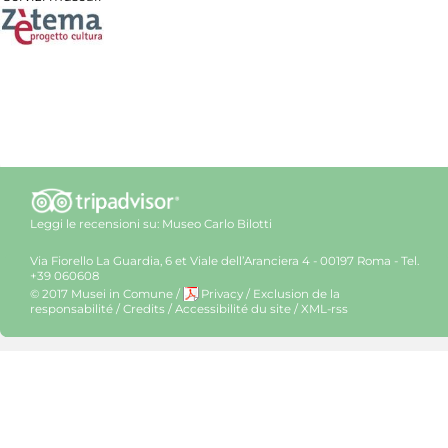
Leggi le recensioni su:
Museo Carlo Bilotti
Via Fiorello La Guardia, 6 et Viale dell’Aranciera 4 - 00197 Roma - Tel.
+39 060608
© 2017 Musei in Comune
/
Privacy
/
Exclusion de la
responsabilité
/
Credits
/
Accessibilité du site
/
XML-rss