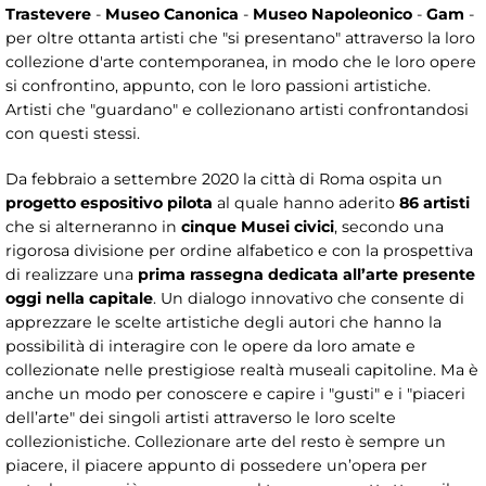
Trastevere
-
Museo Canonica
-
Museo Napoleonico
-
Gam
-
per oltre ottanta artisti che "si presentano" attraverso la loro
collezione d'arte contemporanea, in modo che le loro opere
si confrontino, appunto, con le loro passioni artistiche.
Artisti che "guardano" e collezionano artisti confrontandosi
con questi stessi.
Da febbraio a settembre 2020 la città di Roma ospita un
progetto espositivo pilota
al quale hanno aderito
86 artisti
che si alterneranno in
cinque Musei civici
, secondo una
rigorosa divisione per ordine alfabetico e con la prospettiva
di realizzare una
prima rassegna dedicata all’arte presente
oggi nella capitale
. Un dialogo innovativo che consente di
apprezzare le scelte artistiche degli autori che hanno la
possibilità di interagire con le opere da loro amate e
collezionate nelle prestigiose realtà museali capitoline. Ma è
anche un modo per conoscere e capire i "gusti" e i "piaceri
dell’arte" dei singoli artisti attraverso le loro scelte
collezionistiche. Collezionare arte del resto è sempre un
piacere, il piacere appunto di possedere un’opera per