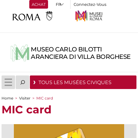
ACHAT
Connectez-Vous
MUSEO CARLO BILOTTI
ARANCIERA DI VILLA BORGHESE
TOUS LES MUSÉES CIVIQUES
Home
>
Visiter
>
MIC card
You are here
MIC card