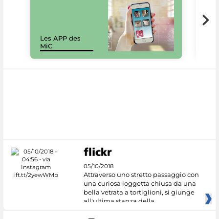
Les APP des
Les
MiC
rés
05/10/2018
Attraverso uno stretto passaggio con
una curiosa loggetta chiusa da una
bella vetrata a tortiglioni, si giunge
all'ultima stanza della