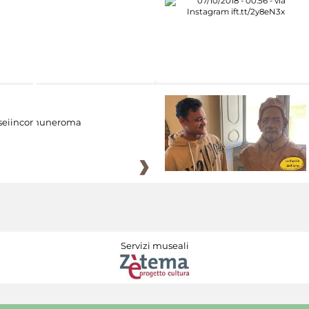
eiincomuneroma
Servizi museali