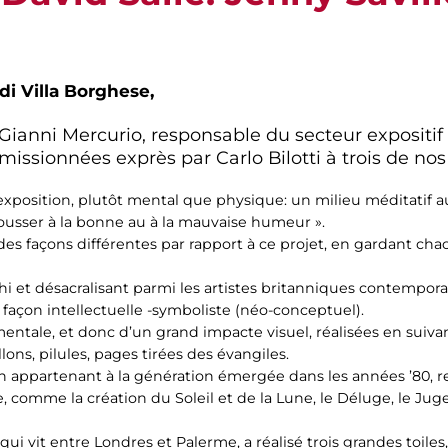
 di Villa Borghese,
e Gianni Mercurio, responsable du secteur expositi
issionnées exprès par Carlo Bilotti à trois de nos
’exposition, plutôt mental que physique: un milieu méditatif 
 pousser à la bonne au à la mauvaise humeur ».
des façons différentes par rapport à ce projet, en gardant cha
chi et désacralisant parmi les artistes britanniques contempo
façon intellectuelle -symboliste (néo-conceptuel).
mentale, et donc d’un grand impacte visuel, réalisées en suiva
lons, pilules, pages tirées des évangiles.
ain appartenant à la génération émergée dans les années ’80, r
e, comme la création du Soleil et de la Lune, le Déluge, le Ju
 qui vit entre Londres et Palerme, a réalisé trois grandes toiles