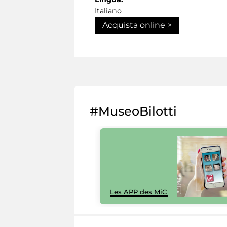
Italiano
Acquista online >
#MuseoBilotti
Les APP des MiC