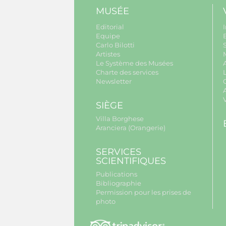
MUSÉE
Editorial
I
Equipe
B
Carlo Bilotti
S
Artistes
Le Système des Musées
Charte des services
Newsletter
A
SIÈGE
Villa Borghese
Aranciera (Orangerie)
SERVICES
SCIENTIFIQUES
Publications
Bibliographie
Permission pour les prises de
photo