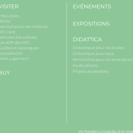
VISITER
EVÉNEMENTS
nfos utiles
illets
EXPOSITIONS
ervices pour les visiteurs
MIC card
Activités éducatives
DIDATTICA
Les APP des MiC
Didactique pour les écoles
Guides et catalogues
ccessibilité
Didactique pour tous
Votre jugement
Rencontres pour les enseignant
les étudiants
Projets accessibles
BUY
Via Fiorello La Guardia, 6 et Via