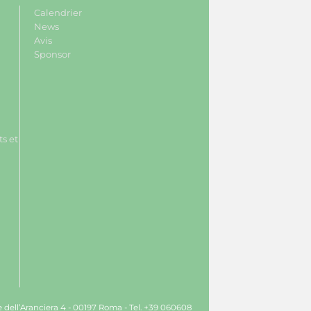
Calendrier
News
Avis
Sponsor
s et
le dell’Aranciera 4 - 00197 Roma - Tel. +39 060608