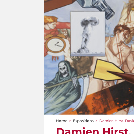
Home
>
Expositions
>
Damien Hirst. David 
You are here
Damien Hirst. 