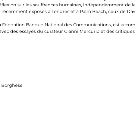
 réflexion sur les souffrances humaines, indépendamment de l
é récemment exposés à Londres et à Palm Beach, ceux de David
de la Fondation Banque National des Communications, est acco
s, avec des essayes du curateur Gianni Mercurio et des critiqu
la Borghese