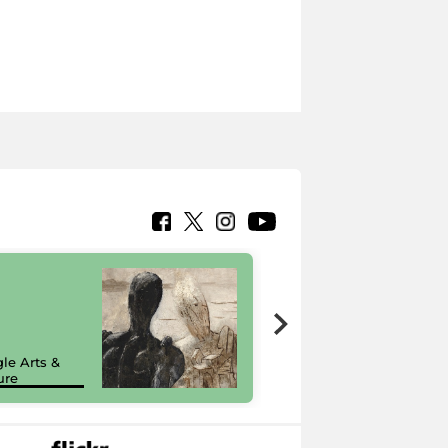
7 nuovi in-
painting tour
sulla piattaforma
le Arts &
Google Arts &
ure
Culture