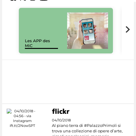
Les APP des
Les
MiC
rés
04/10/2018
Al piano terra di #PalazzoPrimoli si
trova una collezione di opere d’arte,