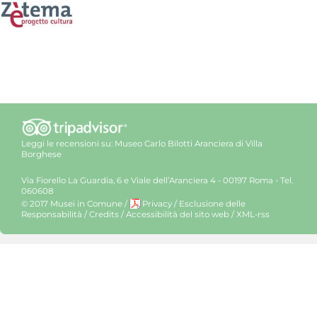
Leggi le recensioni su:
Museo Carlo Bilotti Aranciera di Villa
Borghese
Via Fiorello La Guardia, 6 e Viale dell’Aranciera 4 - 00197 Roma - Tel.
060608
© 2017 Musei in Comune
/
Privacy
/
Esclusione delle
Responsabilità
/
Credits
/
Accessibilità del sito web
/
XML-rss