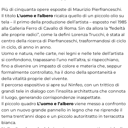
Più di cinquanta opere esposte di Maurizio Pierfranceschi.
Il titolo
L'uomo e l'albero
ricalca quello di un piccolo olio su
tela – il primo della produzione dell’artista – esposto nel 1985
alla Galleria Ferro di Cavallo di Roma. Sin da allora la “fedeltà
alle proprie radici”, come la definì Lorenza Trucchi, è stata al
centro della ricerca di Pierfranceschi, trasformandosi di ciclo
in ciclo, di anno in anno.
Uomo e natura, nelle carte, nei legni e nelle tele dell’artista
si confondono, trapassano l’uno nell’altra, si rispecchiano,
fino a divenire un impasto di colore e materia che, seppur
formalmente controllato, ha il dono della spontaneità e
della vitalità proprie del vivente.
Il percorso espositivo si apre sul Ninfeo, con un trittico di
grandi tele in dialogo con l’insolita architettura che connota
il luogo, generando corrispondenze inaspettate.
Il piccolo quadro
L’uomo e l’albero
viene messo a confronto
con un nuovo grande pannello in legno che ne riprende il
tema trent’anni dopo e un piccolo autoritratto in terracotta
bianca.