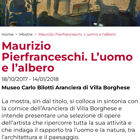
Home
>
Mostre
>
Maurizio Pierfranceschi. L’uomo e l’albero
Tu sei qui
Maurizio
Pierfranceschi. L’uomo
e l’albero
18/10/2017 - 14/01/2018
Museo Carlo Bilotti Aranciera di Villa Borghese
La mostra, sin dal titolo, si colloca in sintonia con
la cornice dell’Aranciera di Villa Borghese e
intende presentare una selezione di opere
dell’artista che ripercorre tutta la sua attività e
che indaga il rapporto tra l’uomo e la natura, tra
l’architettura e il paesaggio.