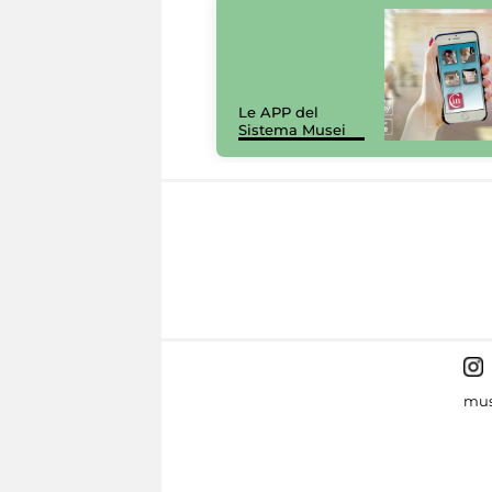
Le APP del
Sistema Musei
mus