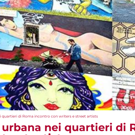
i quartieri di Roma incontro con writers e street artists
e urbana nei quartieri d