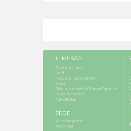
IL MUSEO
Presentazione
Staff
B
Figura di Carlo Bilotti
S
Artisti
Sistema Musei di Roma Capitale
V
Carta dei servizi
Newsletter
A
SEDE
Villa Borghese
Aranciera