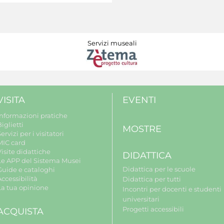
Servizi museali
VISITA
EVENTI
Informazioni pratiche
iglietti
MOSTRE
ervizi per i visitatori
MIC card
isite didattiche
DIDATTICA
Le APP del Sistema Musei
Didattica per le scuole
Guide e cataloghi
ccessibilità
Didattica per tutti
La tua opinione
Incontri per docenti e studenti
universitari
Progetti accessibili
ACQUISTA