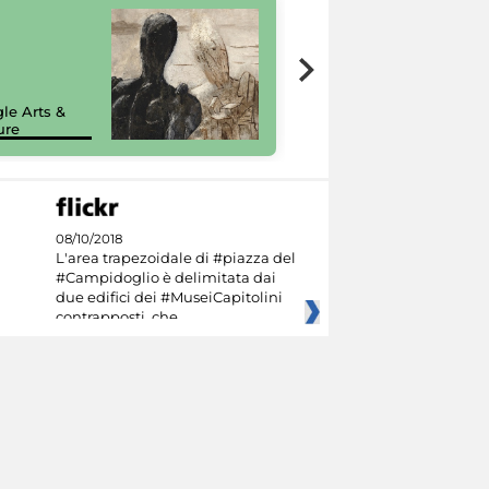
7 nuovi in-
painting tour
sulla piattaforma
le Arts &
Google Arts &
ure
Culture
08/10/2018
L'area trapezoidale di #piazza del
#Campidoglio è delimitata dai
due edifici dei #MuseiCapitolini
contrapposti, che