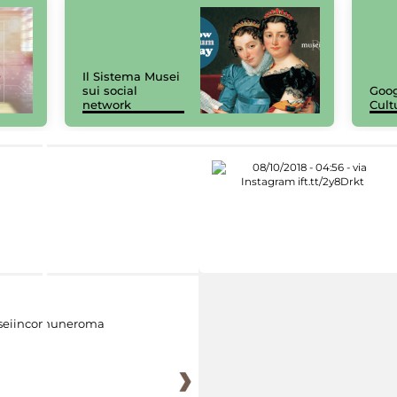
Il Sistema Musei
sui social
Goog
network
Cult
eiincomuneroma