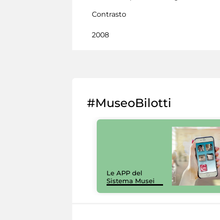
Contrasto
2008
#MuseoBilotti
Le APP del
Sistema Musei