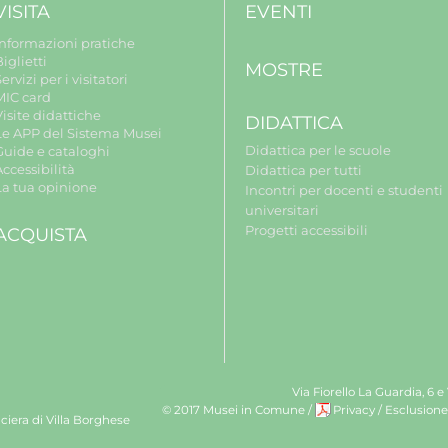
VISITA
EVENTI
Informazioni pratiche
iglietti
MOSTRE
ervizi per i visitatori
MIC card
isite didattiche
DIDATTICA
Le APP del Sistema Musei
Didattica per le scuole
Guide e cataloghi
ccessibilità
Didattica per tutti
La tua opinione
Incontri per docenti e studenti
universitari
Progetti accessibili
ACQUISTA
Via Fiorello La Guardia, 6 e
© 2017 Musei in Comune
/
Privacy
/
Esclusione
ciera di Villa Borghese