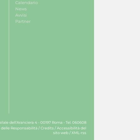
Calendario
News
Avvisi
Partner
 Viale dell’Aranciera 4 - 00197 Roma - Tel. 060608
 delle Responsabilità
/
Credits
/
Accessibilità del
sito web
/
XML-rss