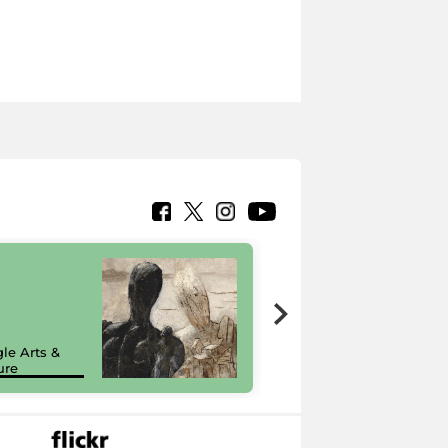
7 nuovi in-
painting tour
sulla piattaforma
le Arts &
Google Arts &
ure
Culture