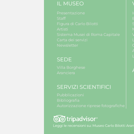
IL MUSEO
Presentazione
Staff
B
Figura di Carlo Bilotti
S
Artisti
Sistema Musei di Roma Capitale
V
Carta dei servizi
Newsletter
A
SEDE
Villa Borghese
Aranciera
SERVIZI SCIENTIFICI
Pubblicazioni
Bibliografia
Autorizzazione riprese fotografiche
Leggi le recensioni su:
Museo Carlo Bilotti Aran