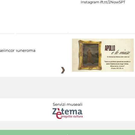
eiincomuneroma
Servizi museali