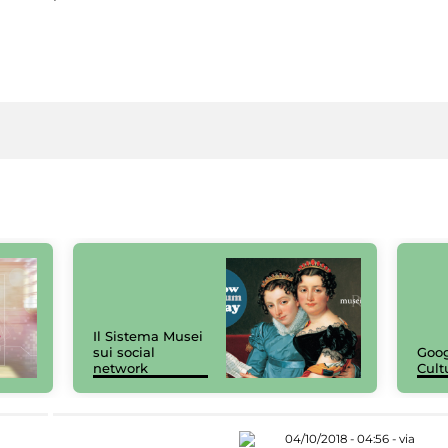
Il Sistema Musei
sui social
Goog
network
Cult