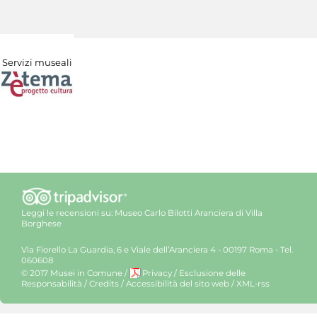
Servizi museali
Leggi le recensioni su:
Museo Carlo Bilotti Aranciera di Villa
Borghese
Via Fiorello La Guardia, 6 e Viale dell’Aranciera 4 - 00197 Roma - Tel.
060608
© 2017 Musei in Comune
/
Privacy
/
Esclusione delle
Responsabilità
/
Credits
/
Accessibilità del sito web
/
XML-rss