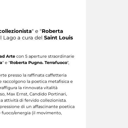
collezionista
" e "
Roberta
el Lago a cura del
Saint Louis
 ad Arte
con 5 aperture straordinarie
ta
" e "
Roberta Pugno. Terrafuoco
",
te presso la raffinata caffetteria
he raccolgono la poetica metafisica e
affigura la rinnovata vitalità
so, Max Ernst, Candido Portinari,
attività di fervido collezionista.
 espressione di un affascinante poetica
 e fuoco/energia (il movimento,