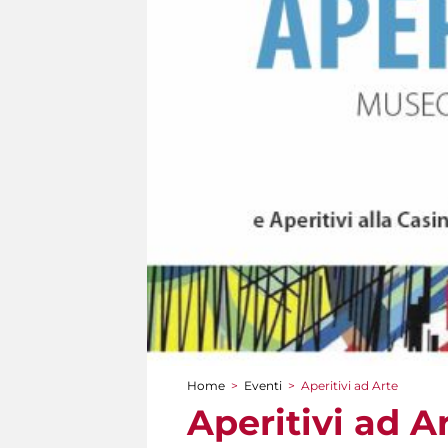
Home
>
Eventi
>
Aperitivi ad Arte
Tu sei qui
Aperitivi ad A