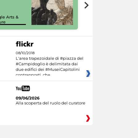
7 nuovi in-
painting tour
sulla piattaforma
le Arts &
Google Arts &
ure
Culture
08/10/2018
L'area trapezoidale di #piazza del
#Campidoglio è delimitata dai
due edifici dei #MuseiCapitolini
contrapposti, che
09/06/2026
Alla scoperta del ruolo del curatore