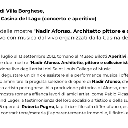
di Villa Borghese,
 Casina del Lago (concerto e aperitivo)
 delle mostre "
Nadir Afonso. Architetto pittore e 
tivo con musica dal vivo organizzati dalla Casina d
 luglio al 13 settembre 2012, tornano al Museo Bilotti
Aperitivi
lle due mostre "
Nadir Afonso. Architetto, pittore e collezionis
one live degli artisti del Saint Louis College of Music.
trà degustare un drink e assistere alle performance musicali offer
o ammirare la pregiata selezione di opere di
Nadir Afonso
, c
co artista portoghese. Alla produzione pittorica di Afonso, che r
mostra romana affianca lavori di amici artisti come Pablo Picas
d Legér, a testimonianza del loro sodalizio artistico e della sua 
5 opere di
Roberta Pugno
, la pittrice- filosofa di Terrafuoco,
a contrari: terra/materia (l’apparentemente immobile, il finito)