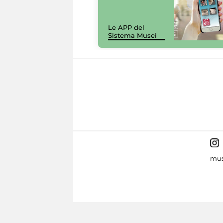
Le APP del
Sistema Musei
mus