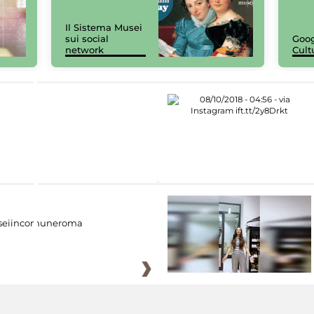
Il Sistema Musei
sui social
Goog
network
Cult
eiincomuneroma