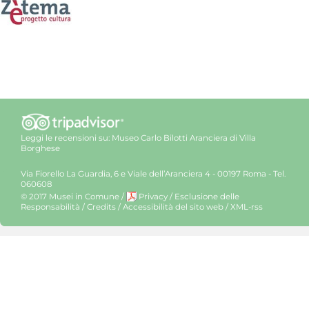
Leggi le recensioni su:
Museo Carlo Bilotti Aranciera di Villa
Borghese
Via Fiorello La Guardia, 6 e Viale dell’Aranciera 4 - 00197 Roma - Tel.
060608
© 2017 Musei in Comune
/
Privacy
/
Esclusione delle
Responsabilità
/
Credits
/
Accessibilità del sito web
/
XML-rss