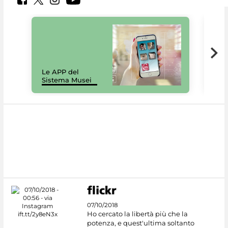
Il 
Le APP del
Mus
Sistema Musei
net
07/10/2018
Ho cercato la libertà più che la
potenza, e quest'ultima soltanto