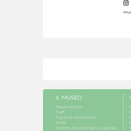
mus
IL MUSEO
Presentazione
Staff
B
Figura di Carlo Bilotti
S
Artisti
Sistema Musei di Roma Capitale
V