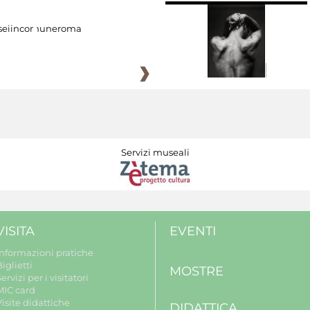
eiincomuneroma
Servizi museali
VISITA
EVENTI
Informazioni pratiche
iglietti
MOSTRE
ervizi per i visitatori
MIC card
isite didattiche
DIDATTICA