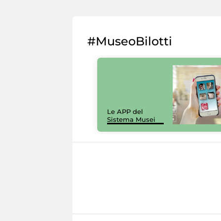
#MuseoBilotti
Le APP del
Sistema Musei