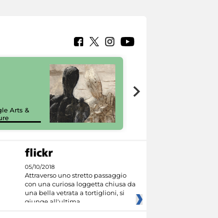
7 nuovi in-
painting tour
sulla piattaforma
le Arts &
Google Arts &
ure
Culture
05/10/2018
Attraverso uno stretto passaggio
con una curiosa loggetta chiusa da
una bella vetrata a tortiglioni, si
giunge all'ultima