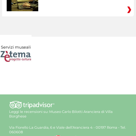
Servizi museali
Leggi le recensioni su:
Museo Carlo Bilotti Aranciera di Villa
Borghese
Via Fiorello La Guardia, 6 e Viale dell’Aranciera 4 - 00197 Roma - Tel.
060608