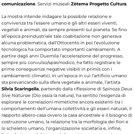
comunicazione
. Servizi museali
Zètema Progetto Cultura
.
La mostra intende indagare la possibile relazione e
convivenza tra l’essere umano e gli altri esseri viventi,
vegetali e animali, da sempre presenti sul pianeta. Se fino
all’epoca preindustriale tale coabitazione non generava
alcuna problematica, dall’Ottocento in poi l’evoluzione
tecnologica ha comportato importanti cambiamenti. A
partire dagli anni Duemila l’accelerazione del progresso,
sempre più convulso/spasmodico, ha fatto registrare le
prime conseguenze negative visibili in primis con i
cambiamenti climatici. In un’epoca in cui l’artificio umano
sta prevaricando sulla sfera vegetale e animale, l’artista
Silvia Scaringella
, partendo dalla riflessione di Spinoza
Deus
Sive Naturae
(Dio ossia la natura), ha sentito l’esigenza di
esplorare le correlazioni mimetiche ancora esistenti tra i
comportamenti dell'umana collettività e gli esseri naturali, il
rapporto albero-casa ovvero la casa ancestrale e il bisogno di
costruzione umano, la relazione tra la morfologia dei fiori e
lo scheletro umano, l’organizzazione societaria e, infine,