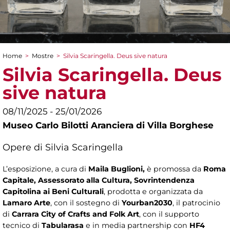
Home
>
Mostre
>
Silvia Scaringella. Deus sive natura
Tu sei qui
Silvia Scaringella. Deus
sive natura
08/11/2025 - 25/01/2026
Museo Carlo Bilotti Aranciera di Villa Borghese
Opere di Silvia Scaringella
L’esposizione, a cura di
Maila Buglioni,
è promossa da
Roma
Capitale, Assessorato alla Cultura, Sovrintendenza
Capitolina ai Beni Culturali
, prodotta e organizzata da
Lamaro Arte
, con il sostegno di
Yourban2030
, il patrocinio
di
Carrara City of Crafts and Folk Art
, con il supporto
tecnico di
Tabularasa
e in media partnership con
HF4