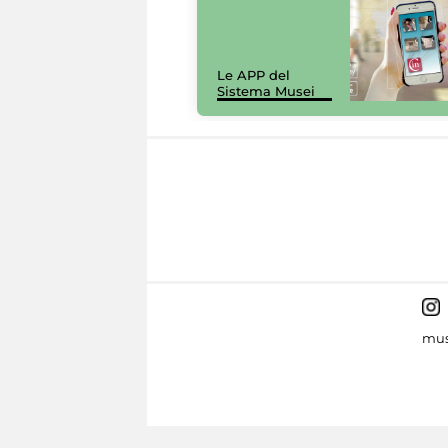
Le APP del
Sistema Musei
mus