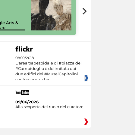
7 nuovi in-
painting tour
sulla piattaforma
le Arts &
Google Arts &
ure
Culture
08/10/2018
L'area trapezoidale di #piazza del
#Campidoglio è delimitata dai
due edifici dei #MuseiCapitolini
contrapposti, che
09/06/2026
Alla scoperta del ruolo del curatore