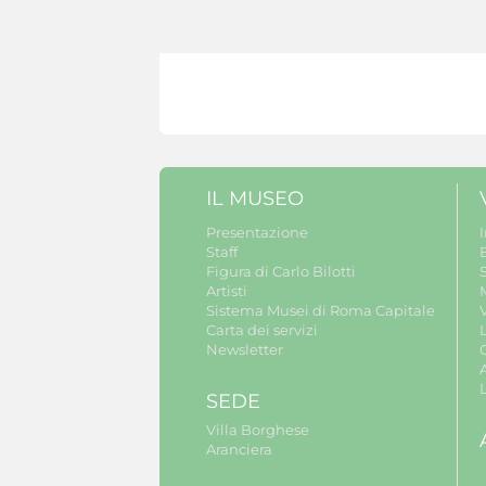
IL MUSEO
Presentazione
Staff
B
Figura di Carlo Bilotti
S
Artisti
Sistema Musei di Roma Capitale
V
Carta dei servizi
Newsletter
A
SEDE
Villa Borghese
Aranciera