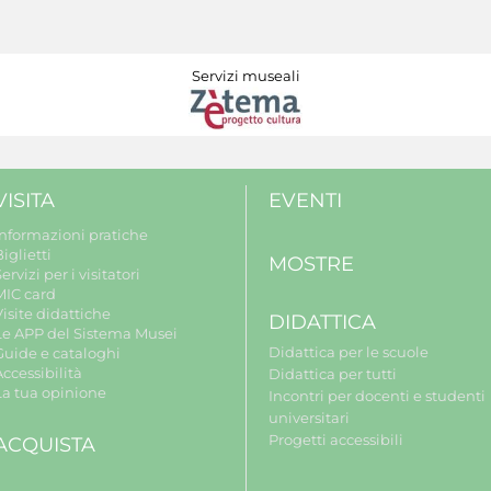
Servizi museali
VISITA
EVENTI
Informazioni pratiche
iglietti
MOSTRE
ervizi per i visitatori
MIC card
isite didattiche
DIDATTICA
Le APP del Sistema Musei
Didattica per le scuole
Guide e cataloghi
ccessibilità
Didattica per tutti
La tua opinione
Incontri per docenti e studenti
universitari
Progetti accessibili
ACQUISTA