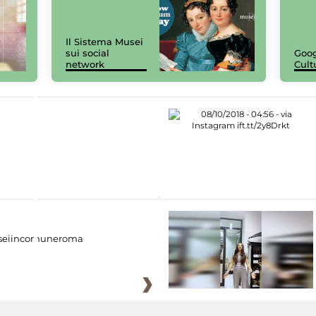
Il Sistema Musei
sui social
Goog
network
Cult
eiincomuneroma