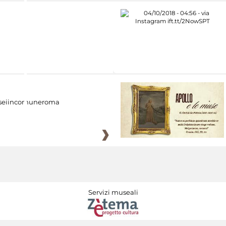
eiincomuneroma
Servizi museali