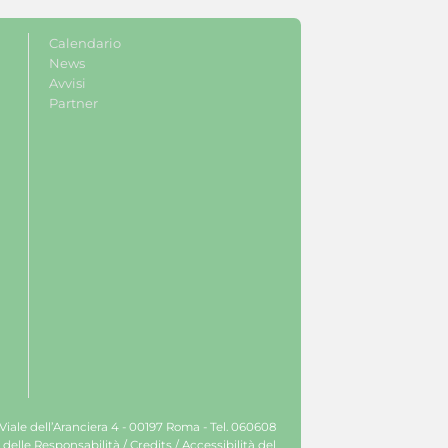
Calendario
News
Avvisi
Partner
 Viale dell’Aranciera 4 - 00197 Roma - Tel. 060608
 delle Responsabilità
/
Credits
/
Accessibilità del