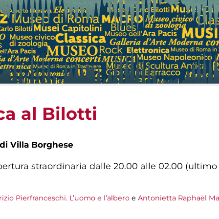
a al Bilotti
 di Villa Borghese
rtura straordinaria dalle 20.00 alle 02.00 (ultimo 
izio Pierfranceschi. L’uomo e l’albero
e
Antonietta Raphaël Ma