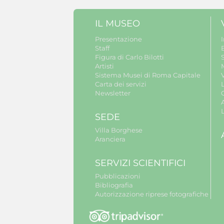
IL MUSEO
Presentazione
Staff
B
Figura di Carlo Bilotti
S
Artisti
Sistema Musei di Roma Capitale
V
Carta dei servizi
Newsletter
A
SEDE
Villa Borghese
Aranciera
SERVIZI SCIENTIFICI
Pubblicazioni
Bibliografia
Autorizzazione riprese fotografiche