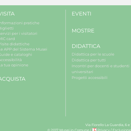
VISITA
EVENTI
Informazioni pratiche
iglietti
MOSTRE
ervizi per i visitatori
MIC card
isite didattiche
DIDATTICA
Le APP del Sistema Musei
Didattica per le scuole
Guide e cataloghi
ccessibilità
Didattica per tutti
La tua opinione
Incontri per docenti e studenti
universitari
Progetti accessibili
ACQUISTA
Via Fiorello La Guardia, 6 e
© 2017 Musei in Comune
/
Privacy
/
Esclusione