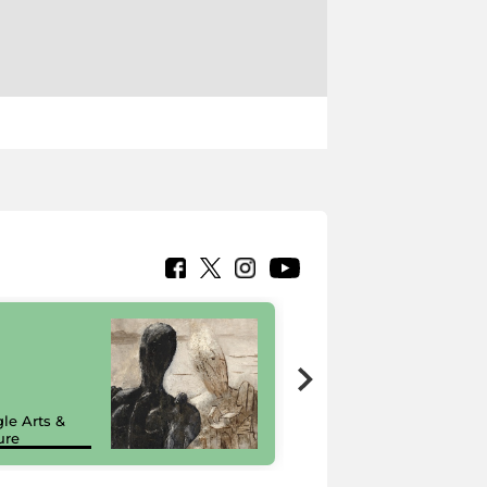
7 nuovi in-
painting tour
sulla piattaforma
le Arts &
Google Arts &
ure
Culture