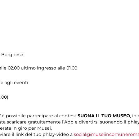
la Borghese
lle 02.00 ultimo ingresso alle 01.00
ne agli eventi
9.00)
 è possibile partecipare al contest
SUONA IL TUO MUSEO
, in
ta scaricare gratuitamente l’App e divertirsi suonando il phla
erata in giro per Musei.
nviare il link del tuo phlay-video a
social@museiincomuneroma.