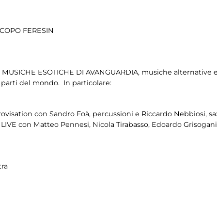
ACOPO FERESIN
tica MUSICHE ESOTICHE DI AVANGUARDIA, musiche alternative 
 parti del mondo. In particolare:
isation con Sandro Foà, percussioni e Riccardo Nebbiosi, sax
r LIVE con Matteo Pennesi, Nicola Tirabasso, Edoardo Grisogani
tra