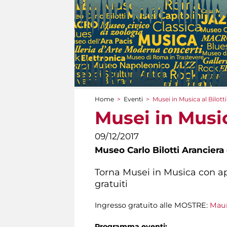
Home
>
Eventi
>
Musei in Musica al Bilotti
Tu sei qui
Musei in Music
09/12/2017
Museo Carlo Bilotti Aranciera
Torna Musei in Musica con ape
gratuiti
Ingresso gratuito alle MOSTRE:
Maur
Programma eventi: