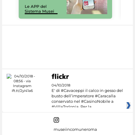
Il 
Le APP del
Mus
Sistema Musei
net
04/10/2018
E' di #Cavaceppi il calco in gesso del
busto dell’imperatore #Caracalla
conservato nel #CasinoNobile a
#VillaTorlonia. Per la
museiincomuneroma