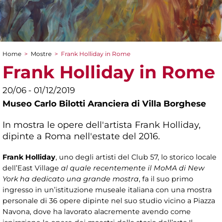
Home
>
Mostre
>
Frank Holliday in Rome
Tu sei qui
Frank Holliday in Rome
20/06 - 01/12/2019
Museo Carlo Bilotti Aranciera di Villa Borghese
In mostra le opere dell'artista Frank Holliday,
dipinte a Roma nell'estate del 2016.
Frank Holliday
, uno degli artisti del Club 57, lo storico locale
dell’East Village
al quale recentemente il MoMA di New
York ha dedicato una grande mostra
, fa il suo primo
ingresso in un’istituzione museale italiana con una mostra
personale di 36 opere dipinte nel suo studio vicino a Piazza
Navona, dove ha lavorato alacremente avendo come