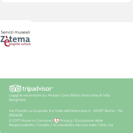
Servizi museali
Leggi le recensioni su:
Museo Carlo Bilotti Aranciera di Villa
Borghese
Via Fiorello La Guardia, 6 e Viale dell’Aranciera 4 - 00197 Roma - Tel.
060608
© 2017 Musei in Comune
/
Privacy
/
Esclusione delle
Responsabilità
/
Credits
/
Accessibilità del sito web
/
XML-rss