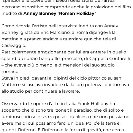
ispirazione le opere dei maestri della storia dell’arte.Il
percorso espositivo comprende anche la proiezione del film
inedito di
Anney Bonney
"
Roman Holliday
".
Come ricorda l’artista nell’intervista inedita con Anney
Bonney, girata da Eric Marciano, a Roma dipingeva la
mattina e a pranzo andava a guardare qualche tela di
Caravaggio.
Particolarmente emozionante per lui era entrare in quello
splendido spazio tranquillo, prescelto, di Cappella Contarelli
– che aveva più o meno le dimensioni del suo studio
romano.
Stava in piedi davanti ai dipinti del ciclo pittorico su san
Matteo e si lasciava invadere dalla loro potenza; poi tornava
allo studio per continuare a lavorare.
Osservando le opere d’arte in Italia Frank Holliday ha
scoperto che ci sono tre "zone": il paradiso, che di solito è
luminoso, arioso e senza peso – qualcosa che non possiamo
avere ma di cui possiamo farci un’idea. Poi c’è la terra e,
quindi, l’inferno. E l’inferno è la forza di gravità, che cerca