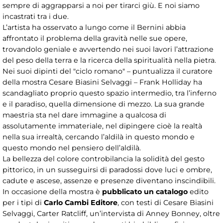
sempre di aggrapparsi a noi per tirarci giù. E noi siamo
incastrati tra i due.
L’artista ha osservato a lungo come il Bernini abbia
affrontato il problema della gravità nelle sue opere,
trovandolo geniale e avvertendo nei suoi lavori l’attrazione
del peso della terra e la ricerca della spiritualità nella pietra.
Nei suoi dipinti del "ciclo romano" – puntualizza il curatore
della mostra Cesare Biasini Selvaggi – Frank Holliday ha
scandagliato proprio questo spazio intermedio, tra l’inferno
e il paradiso, quella dimensione di mezzo. La sua grande
maestria sta nel dare immagine a qualcosa di
assolutamente immateriale, nel dipingere cioè la realtà
nella sua irrealtà, cercando l’aldilà in questo mondo e
questo mondo nel pensiero dell’aldilà.
La bellezza del colore controbilancia la solidità del gesto
pittorico, in un susseguirsi di paradossi dove luci e ombre,
cadute e ascese, assenze e presenze diventano inscindibili.
In occasione della mostra è
pubblicato un catalogo
edito
per i tipi di
Carlo Cambi Editore
, con testi di Cesare Biasini
Selvaggi, Carter Ratcliff, un’intervista di Anney Bonney, oltre