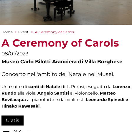
Home
>
Eventi
>
A Ceremony of Carols
Tu sei qui
A Ceremony of Carols
08/01/2023
Museo Carlo Bilotti Aranciera di Villa Borghese
Concerto nell'ambito del Natale nei Musei.
Una suite di
canti di Natale
di L. Perosi, eseguita da
Lorenzo
Rundo
alla viola,
Angelo Santisi
al violoncello,
Matteo
Bevilacqua
al pianoforte e dai violinisti
Leonardo Spinedi e
Hinako Kawasaki.
Gratis