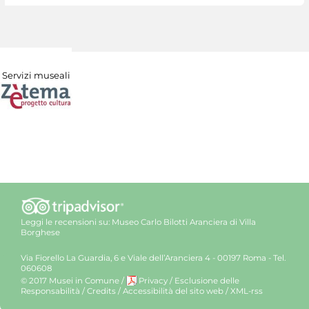
Servizi museali
Leggi le recensioni su:
Museo Carlo Bilotti Aranciera di Villa
Borghese
Via Fiorello La Guardia, 6 e Viale dell’Aranciera 4 - 00197 Roma - Tel.
060608
© 2017 Musei in Comune
/
Privacy
/
Esclusione delle
Responsabilità
/
Credits
/
Accessibilità del sito web
/
XML-rss