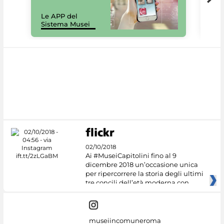
Il 
Le APP del
Mus
Sistema Musei
net
02/10/2018
Ai #MuseiCapitolini fino al 9
dicembre 2018 un’occasione unica
per ripercorrere la storia degli ultimi
tre concili dell’età moderna con
museiincomuneroma