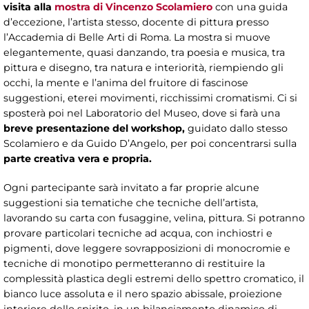
visita alla
mostra di Vincenzo Scolamiero
con una guida
d’eccezione, l’artista stesso, docente di pittura presso
l’Accademia di Belle Arti di Roma. La mostra si muove
elegantemente, quasi danzando, tra poesia e musica, tra
pittura e disegno, tra natura e interiorità, riempiendo gli
occhi, la mente e l’anima del fruitore di fascinose
suggestioni, eterei movimenti, ricchissimi cromatismi. Ci si
sposterà poi nel Laboratorio del Museo, dove si farà una
breve presentazione del workshop,
guidato dallo stesso
Scolamiero e da Guido D’Angelo, per poi concentrarsi sulla
parte creativa vera e propria.
Ogni partecipante sarà invitato a far proprie alcune
suggestioni sia tematiche che tecniche dell’artista,
lavorando su carta con fusaggine, velina, pittura. Si potranno
provare particolari tecniche ad acqua, con inchiostri e
pigmenti, dove leggere sovrapposizioni di monocromie e
tecniche di monotipo permetteranno di restituire la
complessità plastica degli estremi dello spettro cromatico, il
bianco luce assoluta e il nero spazio abissale, proiezione
interiore dello spirito, in un bilanciamento dinamico di