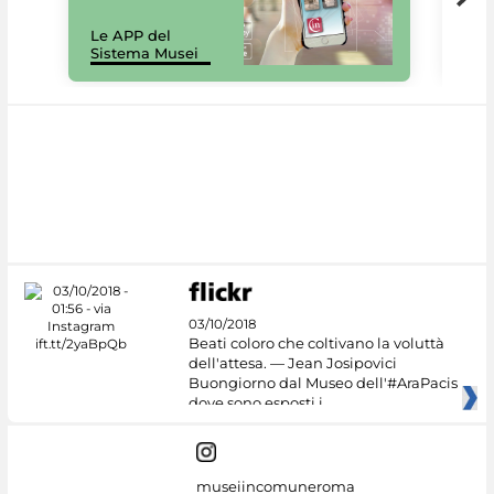
Il 
Le APP del
Mus
Sistema Musei
net
03/10/2018
Beati coloro che coltivano la voluttà
dell'attesa. — Jean Josipovici
Buongiorno dal Museo dell'#AraPacis
dove sono esposti i
museiincomuneroma