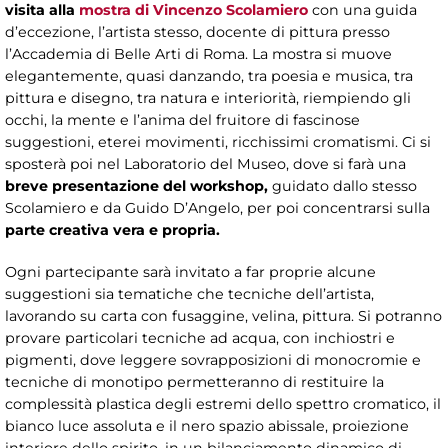
visita alla
mostra di Vincenzo Scolamiero
con una guida
d’eccezione, l’artista stesso, docente di pittura presso
l’Accademia di Belle Arti di Roma. La mostra si muove
elegantemente, quasi danzando, tra poesia e musica, tra
pittura e disegno, tra natura e interiorità, riempiendo gli
occhi, la mente e l’anima del fruitore di fascinose
suggestioni, eterei movimenti, ricchissimi cromatismi. Ci si
sposterà poi nel Laboratorio del Museo, dove si farà una
breve presentazione del workshop,
guidato dallo stesso
Scolamiero e da Guido D’Angelo, per poi concentrarsi sulla
parte creativa vera e propria.
Ogni partecipante sarà invitato a far proprie alcune
suggestioni sia tematiche che tecniche dell’artista,
lavorando su carta con fusaggine, velina, pittura. Si potranno
provare particolari tecniche ad acqua, con inchiostri e
pigmenti, dove leggere sovrapposizioni di monocromie e
tecniche di monotipo permetteranno di restituire la
complessità plastica degli estremi dello spettro cromatico, il
bianco luce assoluta e il nero spazio abissale, proiezione
interiore dello spirito, in un bilanciamento dinamico di