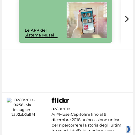
Il 
Le APP del
Mus
Sistema Musei
net
02/10/2018
Ai #MuseiCapitolini fino al 9
dicembre 2018 un’occasione unica
per ripercorrere la storia degli ultimi
tre concili dell’età moderna con