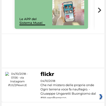
Il 
Le APP del
Mus
Sistema Musei
net
04/10/2018
Che nel mistero delle proprie onde
Ogni terrena voce fa naufragio. -
Giuseppe Ungaretti Buongiorno dal
#MuseoBarracco