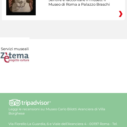
Museo di Roma a Palazzo Braschi
Servizi museali
Leggi le recensioni su:
Museo Carlo Bilotti Aranciera di Villa
Borghese
Via Fiorello La Guardia, 6 e Viale dell’Aranciera 4 - 00197 Roma - Tel.