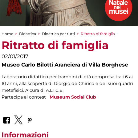
Home
>
Didattica
>
Didattica per tutti
>
Ritratto di famiglia
Tu sei qui
Ritratto di famiglia
02/01/2017
Museo Carlo Bilotti Aranciera di Villa Borghese
Laboratorio didattico per bambini di età compresa tra i 6 ai
10 anni, alla scoperta di Giorgio de Chirico e dei suoi quadri
metafisici. A cura di A.L.I.C.E.
Partecipa al contest
Museum Social Club
Informazioni