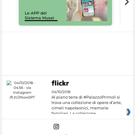
Il 
Le APP del
Mus
Sistema Musei
net
04/10/2018
Al piano terra di #PalazzoPrimoli si
trova una collezione di opere d’arte,
cimeli napoleonici, memorie
familiari. La collezione