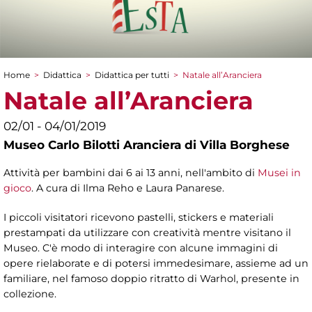
Home
>
Didattica
>
Didattica per tutti
>
Natale all’Aranciera
Tu sei qui
Natale all’Aranciera
02/01 - 04/01/2019
Museo Carlo Bilotti Aranciera di Villa Borghese
Attività per bambini dai 6 ai 13 anni, nell'ambito di
Musei in
gioco
. A cura di Ilma Reho e Laura Panarese.
I piccoli visitatori ricevono pastelli, stickers e materiali
prestampati da utilizzare con creatività mentre visitano il
Museo. C'è modo di interagire con alcune immagini di
opere rielaborate e di potersi immedesimare, assieme ad un
familiare, nel famoso doppio ritratto di Warhol, presente in
collezione.