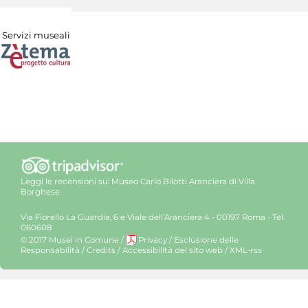
Servizi museali
Leggi le recensioni su:
Museo Carlo Bilotti Aranciera di Villa
Borghese
Via Fiorello La Guardia, 6 e Viale dell’Aranciera 4 - 00197 Roma - Tel.
060608
© 2017 Musei in Comune
/
Privacy
/
Esclusione delle
Responsabilità
/
Credits
/
Accessibilità del sito web
/
XML-rss