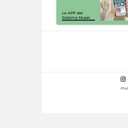
Le APP del
Sistema Musei
mus