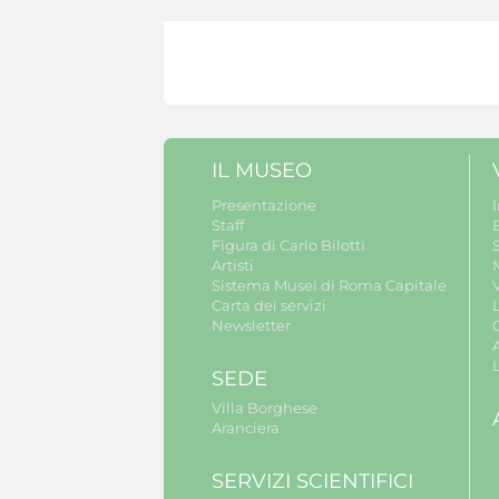
IL MUSEO
Presentazione
Staff
B
Figura di Carlo Bilotti
S
Artisti
Sistema Musei di Roma Capitale
V
Carta dei servizi
Newsletter
A
SEDE
Villa Borghese
Aranciera
SERVIZI SCIENTIFICI