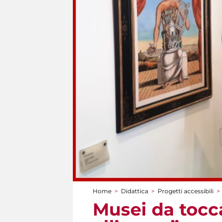
Home
>
Didattica
>
Progetti accessibili
>
Tu sei qui
Musei da tocca