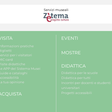
Servizi museali
VISITA
EVENTI
Informazioni pratiche
iglietti
MOSTRE
ervizi per i visitatori
MIC card
isite didattiche
DIDATTICA
Le APP del Sistema Musei
Didattica per le scuole
Guide e cataloghi
ccessibilità
Didattica per tutti
La tua opinione
Incontri per docenti e studenti
universitari
Progetti accessibili
ACQUISTA