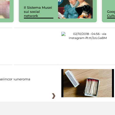
Il Sistema Musei
sui social
Goog
network
Cult
eiincomuneroma