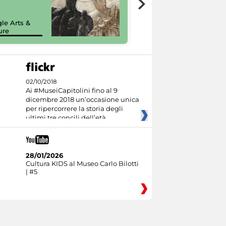
painting tour
sulla piattaforma
le Arts &
Google Arts &
ure
Culture
02/10/2018
Ai #MuseiCapitolini fino al 9
dicembre 2018 un’occasione unica
per ripercorrere la storia degli
ultimi tre concili dell’età
28/01/2026
Cultura KIDS al Museo Carlo Bilotti
| #5