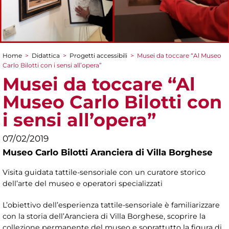
Home
>
Didattica
>
Progetti accessibili
>
Musei da toccare “Al Museo
Tu sei qui
Carlo Bilotti con i sensi all’opera”
Musei da toccare “Al
Museo Carlo Bilotti con
i sensi all’opera”
07/02/2019
Museo Carlo Bilotti Aranciera di Villa Borghese
Visita guidata tattile-sensoriale con un curatore storico
dell’arte del museo e operatori specializzati
L’obiettivo dell’esperienza tattile-sensoriale è familiarizzare
con la storia dell’Aranciera di Villa Borghese, scoprire la
collezione permanente del museo e soprattutto la figura di