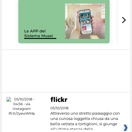
Il 
Le APP del
Mus
Sistema Musei
net
05/10/2018
Attraverso uno stretto passaggio con
una curiosa loggetta chiusa da una
bella vetrata a tortiglioni, si giunge
all'ultima stanza della